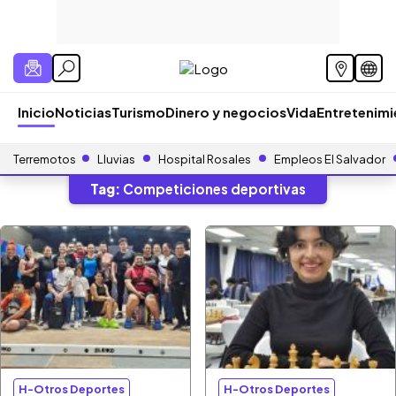
Inicio
Noticias
Turismo
Dinero y negocios
Vida
Entretenim
Terremotos
Lluvias
Hospital Rosales
Empleos El Salvador
Tag:
Competiciones deportivas
H-Otros Deportes
H-Otros Deportes