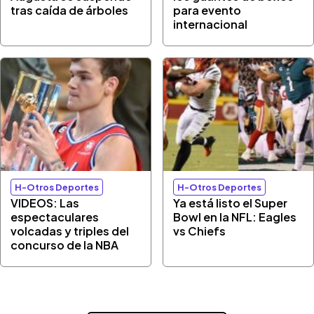
tras caída de árboles
para evento
internacional
H-Otros Deportes
H-Otros Deportes
VIDEOS: Las
Ya está listo el Super
espectaculares
Bowl en la NFL: Eagles
volcadas y triples del
vs Chiefs
concurso de la NBA