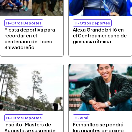
H-Otros Deportes
H-Otros Deportes
Fiesta deportiva para
Alexa Grande brilló en
recordar en el
el Centroamericano de
centenario del Liceo
gimnasia rítmica
Salvadoreño
H-Otros Deportes
H-Viral
Insólito: Masters de
Fernanfloo se pondrá
Augusta se suspende
los guantes de boxeo