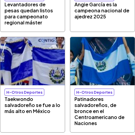
Levantadores de
Angie García es la
pesas quedan listos
campeona nacional de
para campeonato
ajedrez 2025
regional máster
H-Otros Deportes
H-Otros Deportes
Taekwondo
Patinadores
salvadoreño se fue a lo
salvadoreños, de
más alto en México
bronce en el
Centroamericano de
Naciones