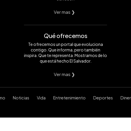
Ver mas ❯
Qué ofrecemos
Te ofrecemos un portal que evoluciona
contigo. Que informa, pero también
inspira. Que te representa. Mostramos de lo
que está hecho El Salvador.
Ver mas ❯
smo
Noticias
Vida
Entretenimiento
Deportes
Dine