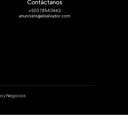
Contáctanos
+503 7854 0662
anunciate@elsalvador.com
ro y Negocios