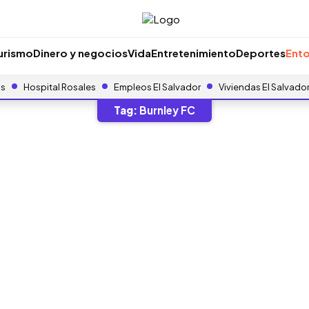
urismo
Dinero y negocios
Vida
Entretenimiento
Deportes
Ento
as
Hospital Rosales
Empleos El Salvador
Viviendas El Salvado
Tag:
Burnley FC