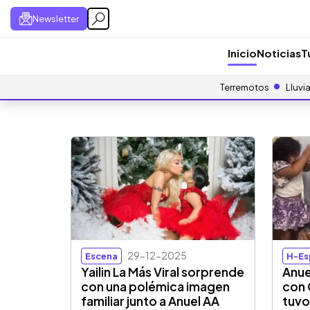
Newsletter
Inicio
Noticias
T
Terremotos
Lluvi
29-12-2025
Escena
H-Es
Yailin La Más Viral sorprende
Anue
con una polémica imagen
con 
familiar junto a Anuel AA
tuvo