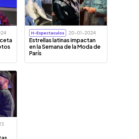
024
20-01-2024
H-Espectaculos
aceta
Estrellas latinas impactan
otos
en la Semana de la Moda de
París
23
e
tas