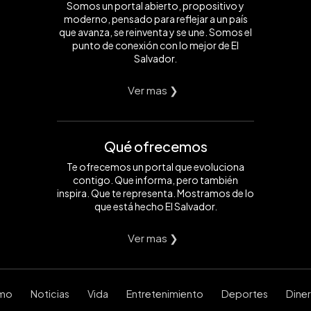
Somos un portal abierto, propositivo y
moderno, pensado para reflejar a un país
que avanza, se reinventa y se une. Somos el
punto de conexión con lo mejor de El
Salvador.
Ver mas ❯
Qué ofrecemos
Te ofrecemos un portal que evoluciona
contigo. Que informa, pero también
inspira. Que te representa. Mostramos de lo
que está hecho El Salvador.
Ver mas ❯
smo
Noticias
Vida
Entretenimiento
Deportes
Dine