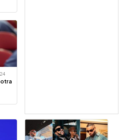
24
 otra