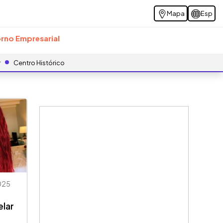
Mapa
Esp
rno Empresarial
r
Centro Histórico
025
elar