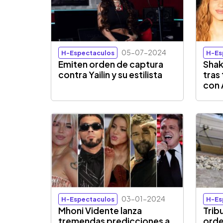
05-07-2024
H-Espectaculos
H-Es
Emiten orden de captura
Shak
contra Yailin y su estilista
tras
con 
03-01-2024
H-Espectaculos
H-Es
Mhoni Vidente lanza
Trib
tremendas predicciones a
orde