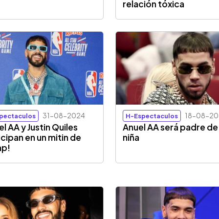
relación tóxica
31-08-2024
18-08-20
pectaculos
H-Espectaculos
el AA y Justin Quiles
Anuel AA será padre de
icipan en un mitin de
niña
mp!