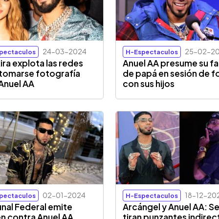
24-03-2024
25-02-2
pectaculos
H-Espectaculos
ira explota las redes
Anuel AA presume su f
 tomarse fotografía
de papá en sesión de f
Anuel AA
con sus hijos
02-01-2024
18-12-20
pectaculos
H-Espectaculos
unal Federal emite
Arcángel y Anuel AA: S
n contra Anuel AA.
tiran punzantes indirec