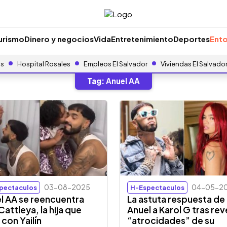
urismo
Dinero y negocios
Vida
Entretenimiento
Deportes
Ento
as
Hospital Rosales
Empleos El Salvador
Viviendas El Salvado
Tag:
Anuel AA
03-08-2025
04-05-2
pectaculos
H-Espectaculos
l AA se reencuentra
La astuta respuesta de
Cattleya, la hija que
Anuel a Karol G tras rev
 con Yailín
“atrocidades” de su