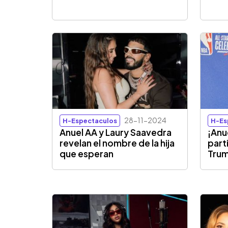
28-11-2024
H-Espectaculos
H-Es
Anuel AA y Laury Saavedra
¡Anu
revelan el nombre de la hija
part
que esperan
Tru