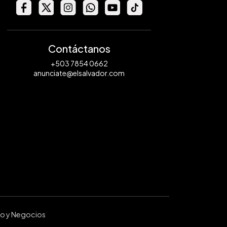
Contáctanos
+503 7854 0662
anunciate@elsalvador.com
ro y Negocios