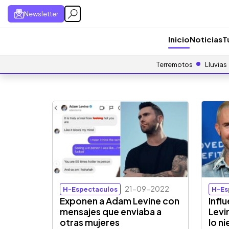
Newsletter
Inicio
Noticias
T
Terremotos
Lluvias
21-09-2022
H-Espectaculos
H-Es
Exponen a Adam Levine con
Infl
mensajes que enviaba a
Levin
otras mujeres
lo n