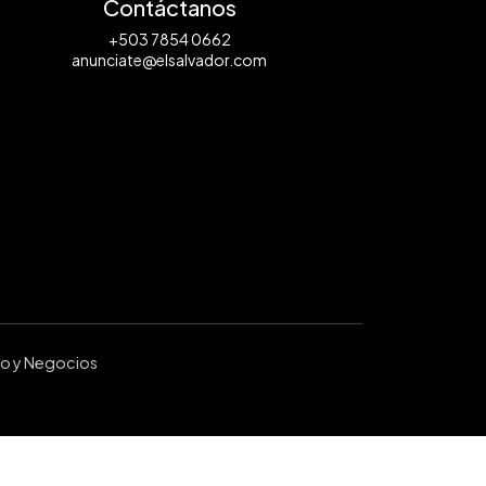
Contáctanos
+503 7854 0662
anunciate@elsalvador.com
ro y Negocios