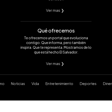
Ver mas ❯
Qué ofrecemos
Te ofrecemos un portal que evoluciona
contigo. Que informa, pero también
inspira. Que te representa. Mostramos de lo
que está hecho El Salvador.
Ver mas ❯
smo
Noticias
Vida
Entretenimiento
Deportes
Dine