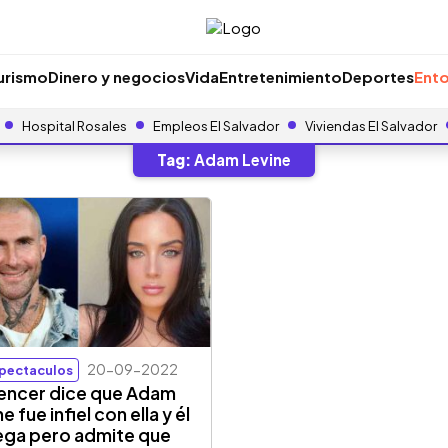
urismo
Dinero y negocios
Vida
Entretenimiento
Deportes
Ento
Hospital Rosales
Empleos El Salvador
Viviendas El Salvador
Tag:
Adam Levine
20-09-2022
pectaculos
uencer dice que Adam
e fue infiel con ella y él
iega pero admite que