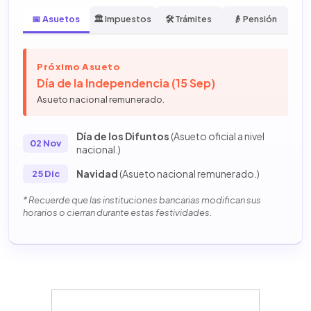
📅 Asuetos
🏛️ Impuestos
🛠️ Trámites
👴 Pensión
Próximo Asueto
Día de la Independencia (15 Sep)
Asueto nacional remunerado.
Día de los Difuntos
(Asueto oficial a nivel
02 Nov
nacional.)
Navidad
(Asueto nacional remunerado.)
25 Dic
* Recuerde que las instituciones bancarias modifican sus
horarios o cierran durante estas festividades.