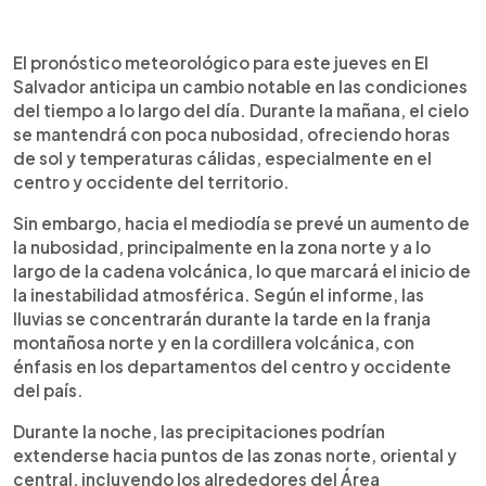
Resumen del artículo:
0:00
►
Este jueves se prevén lluvias en distintas zonas de
Escuchar artículo
El pronóstico meteorológico para este jueves en El
El Salvador, principalmente durante la tarde y
Salvador anticipa un cambio notable en las condiciones
noche. El cielo estará poco nublado por la
del tiempo a lo largo del día. Durante la mañana, el cielo
mañana, pero la nubosidad aumentará al
se mantendrá con poca nubosidad, ofreciendo horas
mediodía, sobre todo en la zona norte y la cadena
de sol y temperaturas cálidas, especialmente en el
volcánica. Las precipitaciones se concentrarán en
centro y occidente del territorio.
la franja montañosa norte, el centro y occidente,
extendiéndose por la noche hacia el oriente y
Sin embargo, hacia el mediodía se prevé un aumento de
alrededores del Área Metropolitana de San
la nubosidad, principalmente en la zona norte y a lo
Salvador. Además, se esperan ráfagas de viento
largo de la cadena volcánica, lo que marcará el inicio de
de hasta 35 km/h en zonas altas. Las autoridades
la inestabilidad atmosférica. Según el informe, las
recomiendan precaución al conducir y mantenerse
lluvias se concentrarán durante la tarde en la franja
informados sobre el pronóstico actualizado.
montañosa norte y en la cordillera volcánica, con
énfasis en los departamentos del centro y occidente
del país.
Durante la noche, las precipitaciones podrían
extenderse hacia puntos de las zonas norte, oriental y
central, incluyendo los alrededores del Área