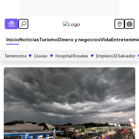
Inicio
Noticias
Turismo
Dinero y negocios
Vida
Entretenim
Terremotos
Lluvias
Hospital Rosales
Empleos El Salvador