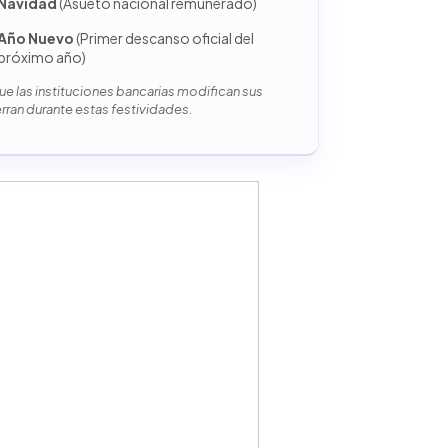
Navidad
(Asueto nacional remunerado)
Año Nuevo
(Primer descanso oficial del
próximo año)
e las instituciones bancarias modifican sus
erran durante estas festividades.