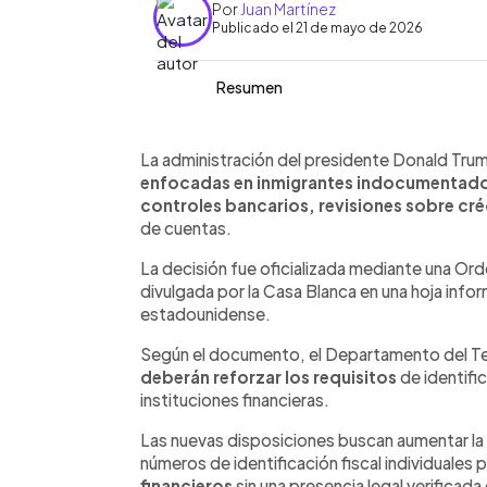
Por
Juan Martínez
Publicado el 21 de mayo de 2026
Resumen
Resumen del artículo:
0:00
Facebook
Twitter
►
La administración de Donald Trump an
Escuchar artículo
La administración del presidente Donald Tru
dirigidas a inmigrantes indocumentad
enfocadas en inmigrantes indocumentado
Ejecutiva firmada por la Casa Blanca 
controles bancarios, revisiones sobre créd
fortalecer requisitos de identificació
de cuentas.
servicios financieros otorgados a pers
La decisión fue oficializada mediante una Ord
laboral. Las autoridades también eval
divulgada por la Casa Blanca en una hoja infor
deportación y pérdida de ingresos al
estadounidense.
gobierno estadounidense argumenta 
actividades ilícitas y proteger el sist
Según el documento, el Departamento del Tes
podrían impactar el acceso de inmigra
deberán reforzar los requisitos
de identifi
financiamientos y otros servicios fina
instituciones financieras.
Las nuevas disposiciones buscan aumentar la 
números de identificación fiscal individuales 
financieros
sin una presencia legal verificad