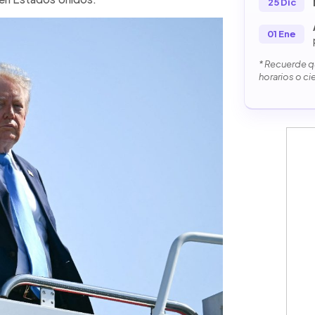
25 Dic
01 Ene
* Recuerde qu
horarios o ci