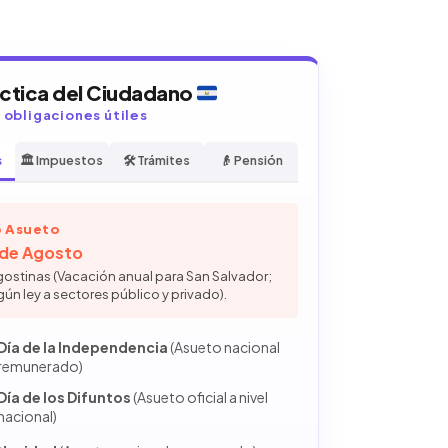
áctica del Ciudadano
y obligaciones útiles
s
🏛️ Impuestos
🛠️ Trámites
👴 Pensión
 Asueto
6 de Agosto
gostinas (Vacación anual para San Salvador;
gún ley a sectores público y privado).
Día de la Independencia
(Asueto nacional
remunerado)
Día de los Difuntos
(Asueto oficial a nivel
nacional)