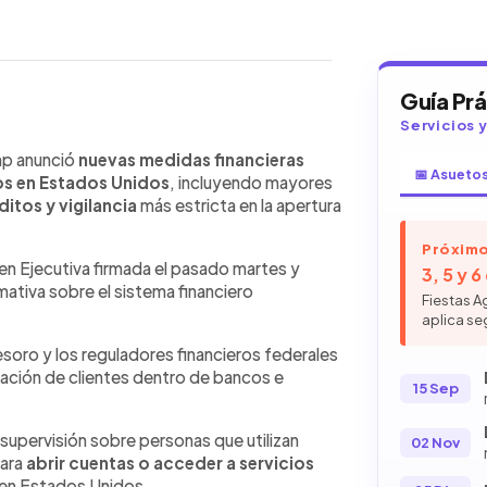
Guía Pr
Servicios 
WhatsApp
Copiar link
unció nuevas medidas financieras
mp anunció
nuevas medidas financieras
📅 Asueto
os en Estados Unidos. La Orden
s en Estados Unidos
, incluyendo mayores
busca reforzar controles bancarios,
itos y vigilancia
más estricta en la apertura
n y revisar préstamos, hipotecas y
onas sin estatus legal o autorización
Próximo
en Ejecutiva firmada el pasado martes y
uarán riesgos relacionados con
3, 5 y 
mativa sobre el sistema financiero
 momento de aprobar créditos. El
Fiestas A
que las medidas buscan combatir
aplica se
ema financiero. Las disposiciones
oro y los reguladores financieros federales
ntes a cuentas bancarias,
cación de clientes dentro de bancos e
ncieros en Estados Unidos.
15 Sep
supervisión sobre personas que utilizan
02 Nov
para
abrir cuentas o acceder a servicios
a en Estados Unidos.