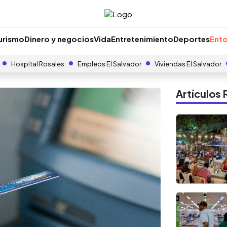
urismo
Dinero y negocios
Vida
Entretenimiento
Deportes
Ento
Hospital Rosales
Empleos El Salvador
Viviendas El Salvador
Artículo