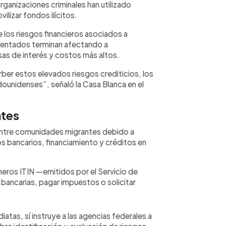
ganizaciones criminales han utilizado
lizar fondos ilícitos.
los riesgos financieros asociados a
entados terminan afectando a
s de interés y costos más altos.
er estos elevados riesgos crediticios, los
ounidenses”, señaló la Casa Blanca en el
ntes
entre comunidades migrantes debido a
os bancarios, financiamiento y créditos en
eros ITIN —emitidos por el Servicio de
bancarias, pagar impuestos o solicitar
iatas, sí instruye a las agencias federales a