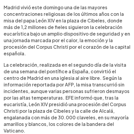
Resumen del artículo:
0:00
►
León XIV reunió a más de 1,2 millones de fieles en
Escuchar artículo
Madrid vivió este domingo una de las mayores
la plaza de Cibeles, en Madrid, durante una misa
concentraciones religiosas de los últimos años con la
multitudinaria celebrada bajo fuertes medidas de
misa del papa León XIV en la plaza de Cibeles, donde
seguridad y sin incidentes. Tras la eucaristía, el
más de 1,2 millones de fieles siguieron la celebración
papa encabezó la procesión del Corpus Christi
eucarística bajo un amplio dispositivo de seguridad y en
por Cibeles y la calle de Alcalá, decorada con más
una jornada marcada por el calor, la emoción y la
de 30.000 claveles. En su homilía, llamó a superar
procesión del Corpus Christi por el corazón de la capital
el egoísmo, la indiferencia y una fe privada, y pidió
española.
comprometerse con el bien común. Al acto
asistieron los reyes de España, la princesa Leonor
La celebración, realizada en el segundo día de la visita
y la infanta Sofía. La visita continuará en Barcelona
de una semana del pontífice a España, convirtió el
y Canarias.
centro de Madrid en una iglesia al aire libre. Según la
información reportada por AFP, la misa transcurrió sin
incidentes, aunque varias personas sufrieron desmayos
por las altas temperaturas. EFE informó que, tras la
eucaristía, León XIV presidió una procesión del Corpus
Christi por la plaza de Cibeles y la calle de Alcalá,
engalanada con más de 30.000 claveles, en su mayoría
amarillos y blancos, los colores de la bandera del
Vaticano.