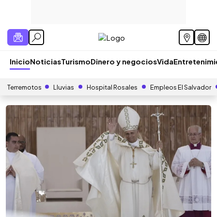
Inicio
Noticias
Turismo
Dinero y negocios
Vida
Entretenim
Terremotos
Lluvias
Hospital Rosales
Empleos El Salvador