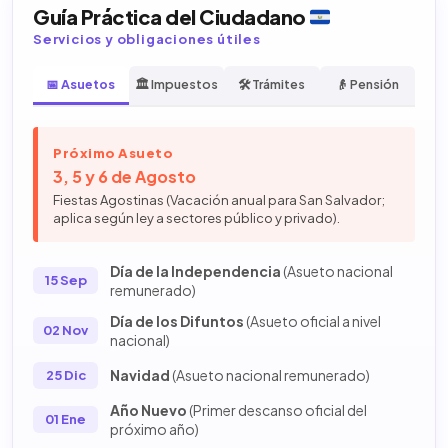
Guía Práctica del Ciudadano
Servicios y obligaciones útiles
📅 Asuetos
🏛️ Impuestos
🛠️ Trámites
👴 Pensión
Próximo Asueto
3, 5 y 6 de Agosto
Fiestas Agostinas (Vacación anual para San Salvador;
aplica según ley a sectores público y privado).
Día de la Independencia
(Asueto nacional
15 Sep
remunerado)
Día de los Difuntos
(Asueto oficial a nivel
02 Nov
nacional)
Navidad
(Asueto nacional remunerado)
25 Dic
Año Nuevo
(Primer descanso oficial del
01 Ene
próximo año)