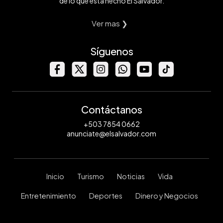
de lo que está hecho El Salvador.
Ver mas ❯
Síguenos
Contáctanos
+503 7854 0662
anunciate@elsalvador.com
Inicio
Turismo
Noticias
Vida
Entretenimiento
Deportes
Dinero y Negocios