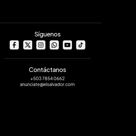
Síguenos
Contáctanos
+503 7854 0662
anunciate@elsalvador.com