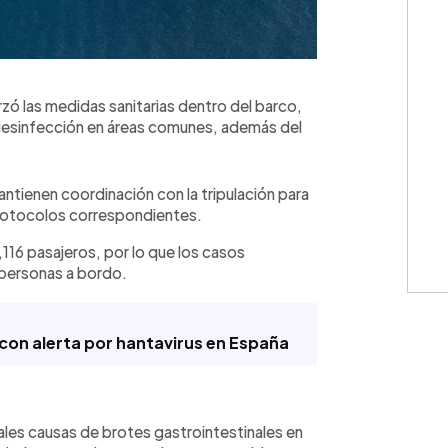
orzó las medidas sanitarias dentro del barco,
 desinfección en áreas comunes, además del
tienen coordinación con la tripulación para
 protocolos correspondientes.
,116 pasajeros, por lo que los casos
 personas a bordo.
con alerta por hantavirus en España
pales causas de brotes gastrointestinales en