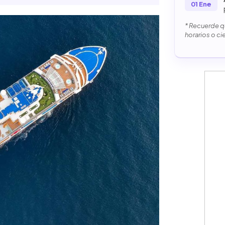
01 Ene
* Recuerde qu
horarios o ci