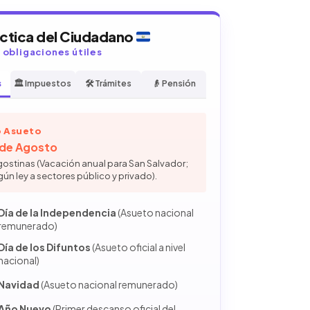
áctica del Ciudadano
y obligaciones útiles
s
🏛️ Impuestos
🛠️ Trámites
👴 Pensión
 Asueto
6 de Agosto
gostinas (Vacación anual para San Salvador;
gún ley a sectores público y privado).
Día de la Independencia
(Asueto nacional
remunerado)
Día de los Difuntos
(Asueto oficial a nivel
nacional)
Navidad
(Asueto nacional remunerado)
Año Nuevo
(Primer descanso oficial del