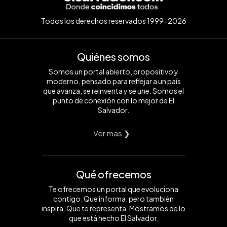
Todos los derechos reservados 1999-2026
Quiénes somos
Somos un portal abierto, propositivo y
moderno, pensado para reflejar a un país
que avanza, se reinventa y se une. Somos el
punto de conexión con lo mejor de El
Salvador.
Ver mas ❯
Qué ofrecemos
Te ofrecemos un portal que evoluciona
contigo. Que informa, pero también
inspira. Que te representa. Mostramos de lo
que está hecho El Salvador.