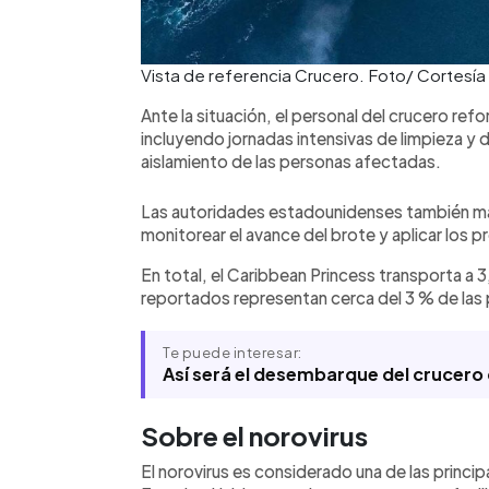
Vista de referencia Crucero. Foto/ Cortesía
Ante la situación, el personal del crucero ref
incluyendo jornadas intensivas de limpieza y
aislamiento de las personas afectadas.
Las autoridades estadounidenses también man
monitorear el avance del brote y aplicar los
En total, el Caribbean Princess transporta a 3
reportados representan cerca del 3 % de las
Te puede interesar:
Así será el desembarque del crucero 
Sobre el norovirus
El norovirus es considerado una de las princi