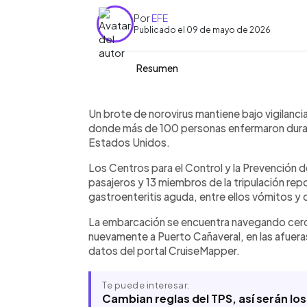
Por
EFE
Publicado el 09 de mayo de 2026
Resumen
Resumen del artículo:
0:00
Facebook
Twitter
►
Más de 100 personas enfermaron por u
Escuchar artículo
Un brote de norovirus mantiene bajo vigilancia
crucero Caribbean Princess, que zarpó
donde más de 100 personas enfermaron durant
Bahamas. Según los Centros para el C
Estados Unidos.
Enfermedades (CDC), 102 pasajeros y 
Los Centros para el Control y la Prevención
como vómitos y diarrea. La tripulación
pasajeros y 13 miembros de la tripulación re
desinfección y aislamiento de los afe
gastroenteritis aguda, entre ellos vómitos y d
barco, que transporta a más de 3,100
Cañaveral el 11 de mayo. El norovirus 
La embarcación se encuentra navegando cerca
gastroenteritis en Estados Unidos.
nuevamente a Puerto Cañaveral, en las afuera
datos del portal CruiseMapper.
Te puede interesar:
Cambian reglas del TPS, así serán lo