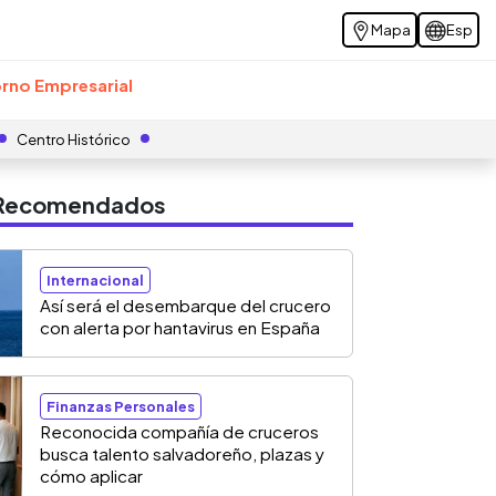
Mapa
Esp
rno Empresarial
Centro Histórico
s Recomendados
Internacional
Así será el desembarque del crucero
con alerta por hantavirus en España
Finanzas Personales
Reconocida compañía de cruceros
busca talento salvadoreño, plazas y
cómo aplicar