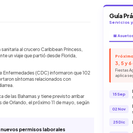
Guía Pr
Servicios 
📅 Asueto
WhatsApp
Copiar link
n brote de norovirus a bordo del
 sanitaria al crucero Caribbean Princess,
 de Florida y navega cerca de las
e un viaje que partió desde Florida,
Próximo
ontrol y la Prevención de
3, 5 y 
13 tripulantes presentaron síntomas
Fiestas A
 de Enfermedades (CDC) informaron que 102
 reforzó las labores de limpieza,
aplica se
portaron síntomas relacionados con
ctados para contener el contagio. El
iarrea.
 pasajeros, regresará a Puerto
es una de las principales causas de
15 Sep
 de las Bahamas y tiene previsto arribar
s de Orlando, el próximo 11 de mayo, según
02 Nov
25 Dic
s nuevos permisos laborales