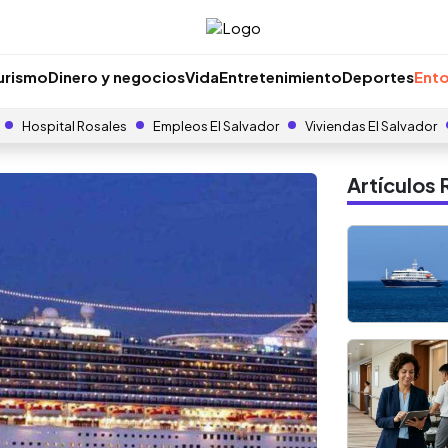
urismo
Dinero y negocios
Vida
Entretenimiento
Deportes
Ento
Hospital Rosales
Empleos El Salvador
Viviendas El Salvador
Artículo