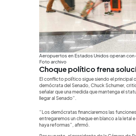
Aeropuertos en Estados Unidos operan con di
Foto archivo
Choque político frena soluc
El conflicto político sigue siendo el principal o
demócrata del Senado, Chuck Schumer, critic
señalar que una medida que mantenga el stat
llegar al Senado”.
“Los demócratas financiaremos las funciones 
entregaremos un cheque en blanco a la letal e 
haya reformas”, afirmó.
Por su parte, el presidente de la Cámara de 