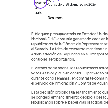
Por
AFP
Publicado el 28 de marzo de 2026
Resumen
Resumen del artículo:
0:00
Facebook
Twitter
►
El bloqueo presupuestario en Estados
Escuchar artículo
El bloqueo presupuestario en Estados Unido
Departamento de Seguridad Nacional 
Nacional (DHS) continúa generando caos en lo
del país. Los republicanos de la Cám
republicanos de la Cámara de Representantes
y aprobaron su propia propuesta, lo q
el Senado. La falta de consenso mantiene sin 
Desde febrero, miles de agentes de se
Administración de Seguridad en el Transporte
provocando ausencias y renuncias que
controles aeroportuarios.
Esto ha generado largas filas y retraso
El viernes por la noche, los republicanos ap
político se centra en la financiación del
votos a favor y 203 en contra. El proyecto 
demócratas y republicanos mantienen
durante ocho semanas, en contraste con la ini
una solución inmediata.
el Servicio de Inmigración y Control de Aduana
Esta decisión prolonga un estancamiento que 
se congeló el financiamiento debido a desa
republicanos sobre el papel y las prácticas de