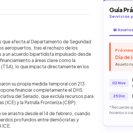
Guía Pr
Servicios 
📅 Asueto
WhatsApp
Copiar link
 Unidos sobre el financiamiento del
s que afecta al Departamento de Seguridad
sigue afectando a los aeropuertos
s aeropuertos, tras el rechazo de los
Próximo
ara rechazaron un acuerdo del Senado
 a un acuerdo bipartidista impulsado desde
Día de 
ue prolonga la falta de consenso.
financiamiento a áreas clave como la
Asueto n
guridad trabajan sin salario,
 (TSA), lo que impacta directamente en los
 reducen el personal disponible.
s en los controles. El conflicto
02 Nov
robaron su propia medida temporal con 213
 ICE y la Patrulla Fronteriza, mientras
propone financiar completamente el DHS
 posturas enfrentadas que impiden
ciativa del Senado, que excluía recursos para
25 Dic
s (ICE) y la Patrulla Fronteriza (CBP).
* Recuerde qu
horarios o ci
se arrastra desde el 14 de febrero, cuando
cuerdos profundos entre demócratas y
l ICE.