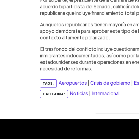
acuerdo bipartidista del Senado, calificándol
republicana que incluye financiamiento total pa
Aunque los republicanos tienen mayoría en am
apoyo demócrata para aprobar este tipo de le
contexto altamente polarizado.
El trasfondo del conflicto incluye cuestionam
inmigrantes indocumentados, así como por l
estadounidenses durante operaciones en enero
necesidad de reformas.
Aeropuertos
|
Crisis de gobierno
|
Es
TAGS:
Noticias
|
Internacional
CATEGORIA: