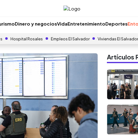
urismo
Dinero y negocios
Vida
Entretenimiento
Deportes
Ento
as
Hospital Rosales
Empleos El Salvador
Viviendas El Salvado
Artículo