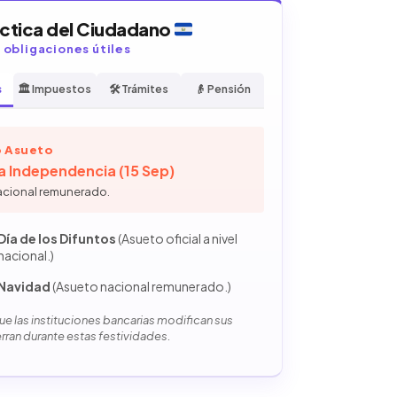
áctica del Ciudadano
y obligaciones útiles
s
🏛️ Impuestos
🛠️ Trámites
👴 Pensión
 Asueto
la Independencia (15 Sep)
acional remunerado.
Día de los Difuntos
(Asueto oficial a nivel
nacional.)
Navidad
(Asueto nacional remunerado.)
e las instituciones bancarias modifican sus
erran durante estas festividades.