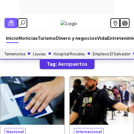
Inicio
Noticias
Turismo
Dinero y negocios
Vida
Entretenim
Terremotos
Lluvias
Hospital Rosales
Empleos El Salvador
Tag:
Aeropuertos
Nacional
Internacional