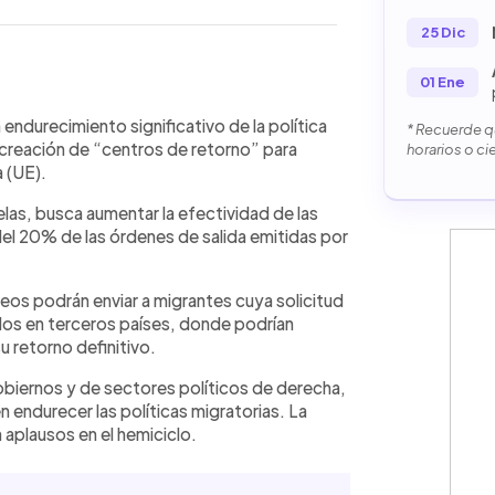
25 Dic
01 Ene
WhatsApp
Copiar link
ción de “centros de retorno” en
ndurecimiento significativo de la política
* Recuerde qu
migrantes cuya solicitud de asilo
la creación de “centros de retorno” para
horarios o ci
 aumentar las expulsiones, ya que
 (UE).
 actuales. El plan permite retener a
elas, busca aumentar la efectividad de las
u retorno y establece sanciones más
el 20% de las órdenes de salida emitidas por
ciones de ingreso. Además, incorpora
nes entre Estados miembros. La
s de derecha y centro, aunque genera
os podrán enviar a migrantes cuya solicitud
derechos humanos por su impacto.
dos en terceros países, donde podrían
 retorno definitivo.
 gobiernos y de sectores políticos de derecha,
n endurecer las políticas migratorias. La
aplausos en el hemiciclo.