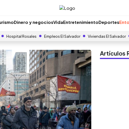
urismo
Dinero y negocios
Vida
Entretenimiento
Deportes
Ento
Hospital Rosales
Empleos El Salvador
Viviendas El Salvador
Artículo