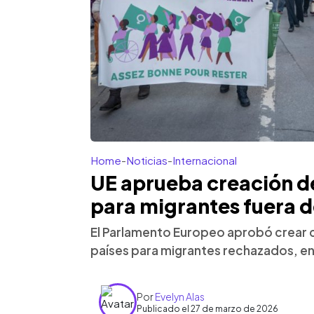
Home
-
Noticias
-
Internacional
UE aprueba creación de
para migrantes fuera de
El Parlamento Europeo aprobó crear 
países para migrantes rechazados, end
Por
Evelyn Alas
Publicado el 27 de marzo de 2026