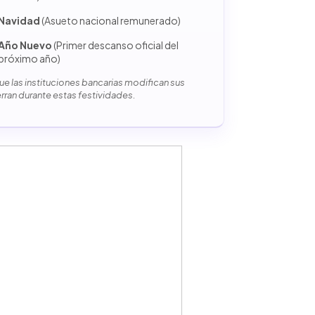
Navidad
(Asueto nacional remunerado)
Año Nuevo
(Primer descanso oficial del
próximo año)
e las instituciones bancarias modifican sus
erran durante estas festividades.