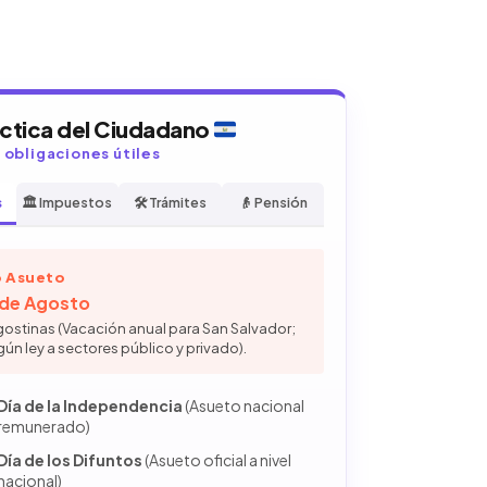
áctica del Ciudadano
y obligaciones útiles
s
🏛️ Impuestos
🛠️ Trámites
👴 Pensión
 Asueto
6 de Agosto
gostinas (Vacación anual para San Salvador;
gún ley a sectores público y privado).
Día de la Independencia
(Asueto nacional
remunerado)
Día de los Difuntos
(Asueto oficial a nivel
nacional)