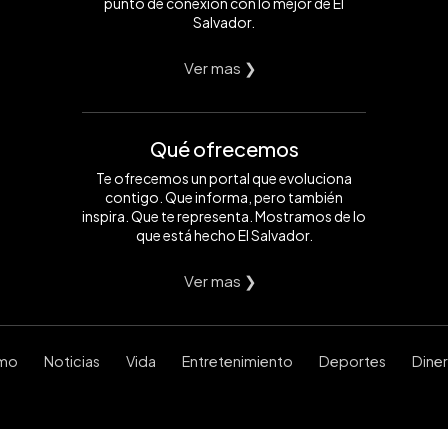
punto de conexión con lo mejor de El
Salvador.
Ver mas ❯
Qué ofrecemos
Te ofrecemos un portal que evoluciona
contigo. Que informa, pero también
inspira. Que te representa. Mostramos de lo
que está hecho El Salvador.
Ver mas ❯
smo
Noticias
Vida
Entretenimiento
Deportes
Dine