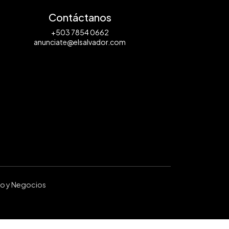
Contáctanos
+503 7854 0662
anunciate@elsalvador.com
ro y Negocios