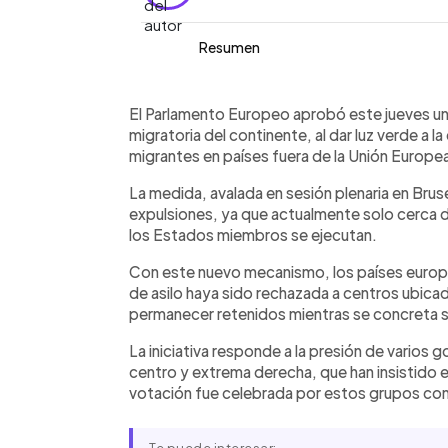
Resumen
Resumen del artículo:
0:00
Facebook
Twitter
►
El Parlamento Europeo aprobó la crea
Escuchar artículo
El Parlamento Europeo aprobó este jueves un e
países fuera de la Unión Europea para 
migratoria del continente, al dar luz verde a 
haya sido rechazada. La medida busca
migrantes en países fuera de la Unión Europea
solo se ejecuta el 20% de las órdenes
La medida, avalada en sesión plenaria en Brus
los migrantes mientras se concreta s
expulsiones, ya que actualmente solo cerca d
severas, como detenciones y prohibi
los Estados miembros se ejecutan.
el reconocimiento mutuo de expulsio
iniciativa fue respaldada por sectore
Con este nuevo mecanismo, los países europe
preocupación en organizaciones de 
de asilo haya sido rechazada a centros ubica
permanecer retenidos mientras se concreta su
La iniciativa responde a la presión de varios
centro y extrema derecha, que han insistido e
votación fue celebrada por estos grupos con 