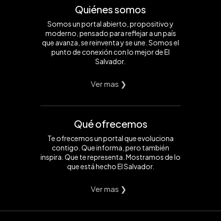
Quiénes somos
Somos un portal abierto, propositivo y
moderno, pensado para reflejar a un país
que avanza, se reinventa y se une. Somos el
punto de conexión con lo mejor de El
Salvador.
Ver mas ❯
Qué ofrecemos
Te ofrecemos un portal que evoluciona
contigo. Que informa, pero también
inspira. Que te representa. Mostramos de lo
que está hecho El Salvador.
Ver mas ❯