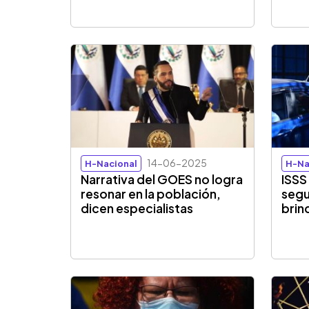
14-06-2025
H-Nacional
H-Na
Narrativa del GOES no logra
ISSS
resonar en la población,
segu
dicen especialistas
brin