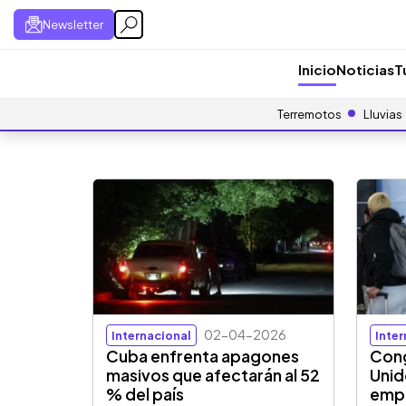
Newsletter
Inicio
Noticias
T
Terremotos
Lluvias
02-04-2026
Internacional
Inte
Cuba enfrenta apagones
Cong
masivos que afectarán al 52
Unid
% del país
empe