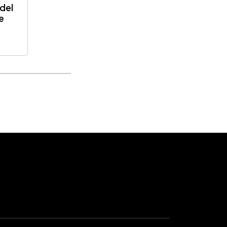
 del
e