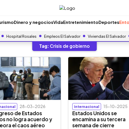
urismo
Dinero y negocios
Vida
Entretenimiento
Deportes
Ento
Hospital Rosales
Empleos El Salvador
Viviendas El Salvador
Tag:
Crisis de gobierno
28-03-2026
15-10-2025
rnacional
Internacional
reso de Estados
Estados Unidos se
os no logra acuerdo y
encamina a su tercera
ora el caos aéreo
semana de cierre