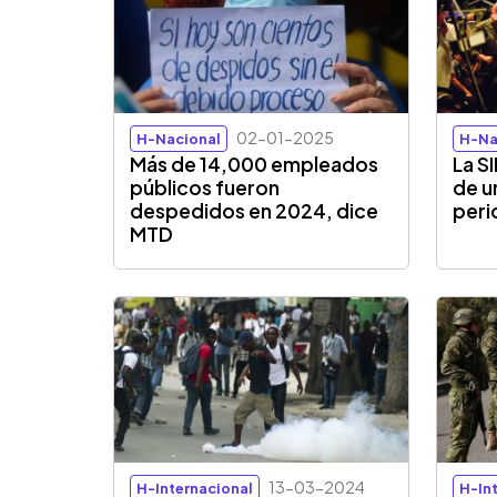
02-01-2025
H-Nacional
H-Na
Más de 14,000 empleados
La S
públicos fueron
de u
despedidos en 2024, dice
peri
MTD
13-03-2024
H-Internacional
H-In