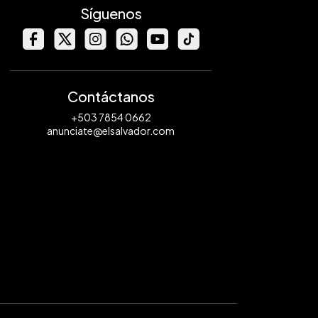
Síguenos
Contáctanos
+503 7854 0662
anunciate@elsalvador.com