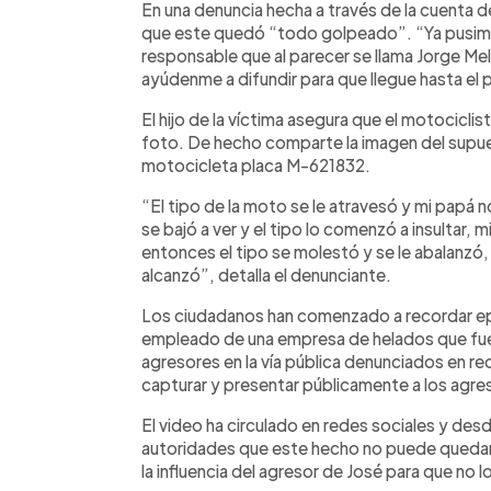
En una denuncia hecha a través de la cuenta 
que este quedó “todo golpeado”. “Ya pusimos la
responsable que al parecer se llama Jorge Mel
ayúdenme a difundir para que llegue hasta el p
El hijo de la víctima asegura que el motocicl
foto. De hecho comparte la imagen del supu
motocicleta placa M-621832.
“El tipo de la moto se le atravesó y mi papá 
se bajó a ver y el tipo lo comenzó a insultar,
entonces el tipo se molestó y se le abalanzó,
alcanzó”, detalla el denunciante.
Los ciudadanos han comenzado a recordar epis
empleado de una empresa de helados que fu
agresores en la vía pública denunciados en red
capturar y presentar públicamente a los agre
El video ha circulado en redes sociales y des
autoridades que este hecho no puede quedar 
la influencia del agresor de José para que no