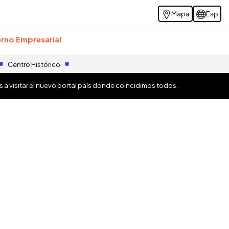
Mapa
Esp
rno Empresarial
Centro Histórico
os a visitar el nuevo portal país donde coincidimos todos.