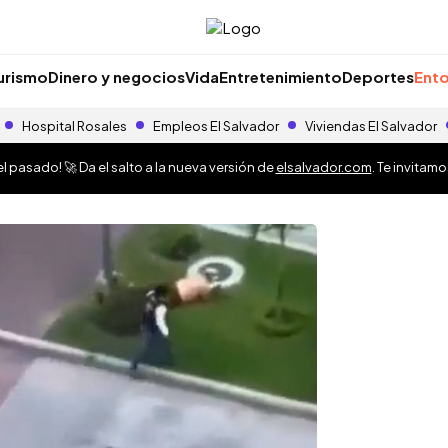
urismo
Dinero y negocios
Vida
Entretenimiento
Deportes
Ento
Hospital Rosales
Empleos El Salvador
Viviendas El Salvador
 pasado! 🚀 Da el salto a la nueva versión de
elsalvador.com
. Te invitam