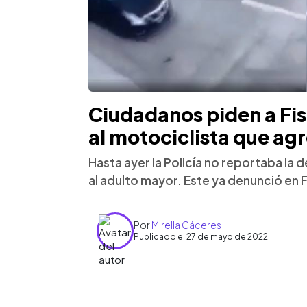
Ciudadanos piden a Fisc
al motociclista que agr
Hasta ayer la Policía no reportaba la
al adulto mayor. Este ya denunció en Fis
Por
Mirella Cáceres
Publicado el 27 de mayo de 2022
0:00