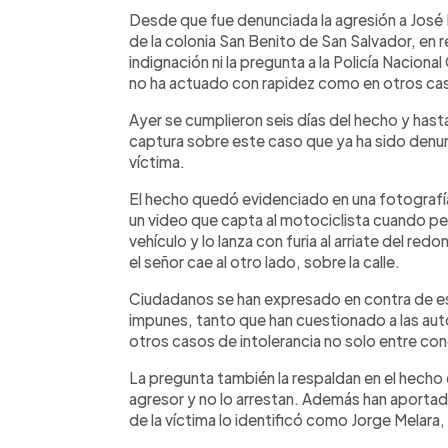
Facebook
Twitter
►
Escuchar artículo
Desde que fue denunciada la agresión a José F
de la colonia San Benito de San Salvador, en 
indignación ni la pregunta a la Policía Naciona
no ha actuado con rapidez como en otros ca
Ayer se cumplieron seis días del hecho y hasta
captura sobre este caso que ya ha sido denunc
víctima.
El hecho quedó evidenciado en una fotografía
un video que capta al motociclista cuando per
vehículo y lo lanza con furia al arriate del re
el señor cae al otro lado, sobre la calle.
Ciudadanos se han expresado en contra de e
impunes, tanto que han cuestionado a las au
otros casos de intolerancia no solo entre co
La pregunta también la respaldan en el hecho 
agresor y no lo arrestan. Además han aportad
de la víctima lo identificó como Jorge Melara,