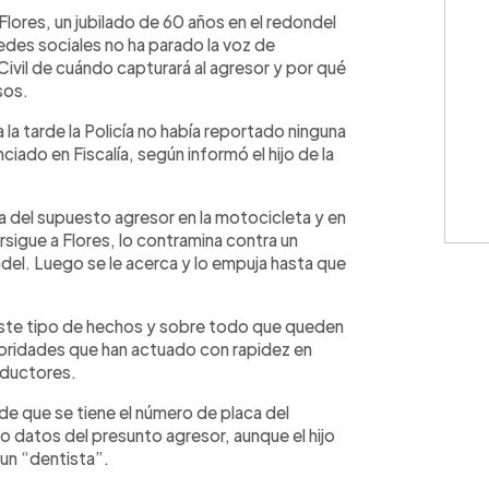
WhatsApp
Copiar link
lores, un jubilado de 60 años en el redondel
redes sociales no ha parado la voz de
l Civil de cuándo capturará al agresor y por qué
sos.
 la tarde la Policía no había reportado ninguna
iado en Fiscalía, según informó el hijo de la
 del supuesto agresor en la motocicleta y en
sigue a Flores, lo contramina contra un
dondel. Luego se le acerca y lo empuja hasta que
ste tipo de hechos y sobre todo que queden
toridades que han actuado con rapidez en
nductores.
de que se tiene el número de placa del
o datos del presunto agresor, aunque el hijo
 un “dentista”.