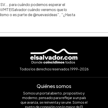
... para cuándo podemos esperar el
@VMTElSalvador cuándo veremos que lo
alismo o es parte de @nuevasideas”, “¿Hasta
Todos los derechos reservados 1999-2026
Quiénes somos
Somos un portal abierto, propositivo y
moderno, pensado para reflejar a un país
que avanza, se reinventa y se une. Somos el
punto de conexión con lo mejor de El