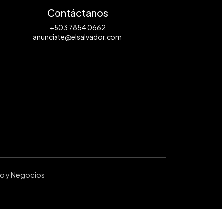
Contáctanos
+503 7854 0662
anunciate@elsalvador.com
ro y Negocios