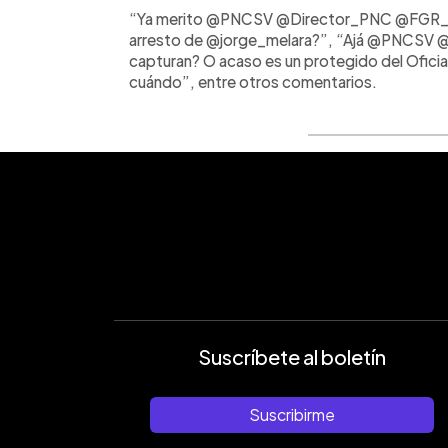
“Ya merito @PNCSV @Director_PNC @FGR_SV
arresto de @jorge_melara?”, “Ajá @PNCSV 
capturan? O acaso es un protegido del Ofici
cuándo”, entre otros comentarios.
Suscríbete al boletín
Suscribirme