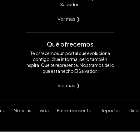
Salvador.
Ver mas ❯
Qué ofrecemos
Te ofrecemos un portal que evoluciona
contigo. Que informa, pero también
inspira. Que te representa. Mostramos de lo
que está hecho El Salvador.
Ver mas ❯
smo
Noticias
Vida
Entretenimiento
Deportes
Dine