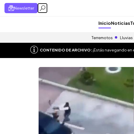
Newsletter
Inicio
Noticias
T
Terremotos
Lluvias
CONTENIDO DE ARCHIVO:
¡Estás navegando en el