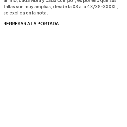
ánimo, cada vibra y cada cuerpo", es por ello que sus
tallas son muy amplias, desde la XS a la 4X/XS-XXXXL,
se explica en la nota.
REGRESAR A LA PORTADA