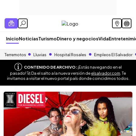
Inicio
Noticias
Turismo
Dinero y negocios
Vida
Entretenim
Terremotos
Lluvias
Hospital Rosales
Empleos El Salvador
CONTENIDO DE ARCHIVO:
¡Estás navegando en el
pasado! 🚀 Da el salto a la nueva versión de
elsalvador.com
. Te
invitamos a visitar el nuevo portal país donde coincidimos todos.