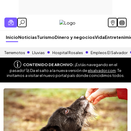
Inicio
Noticias
Turismo
Dinero y negocios
Vida
Entretenim
Terremotos
Lluvias
Hospital Rosales
Empleos El Salvador
CONTENIDO DE ARCHIVO:
¡Estás navegando en el
pasado! 🚀 Da el salto a la nueva versión de
elsalvador.com
. Te
invitamos a visitar el nuevo portal país donde coincidimos todos.