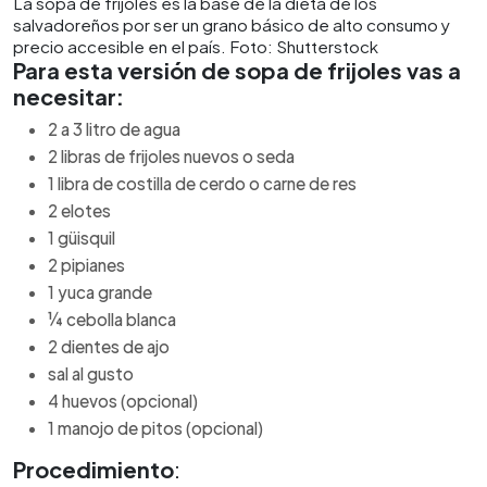
La sopa de frijoles es la base de la dieta de los
salvadoreños por ser un grano básico de alto consumo y
precio accesible en el país. Foto: Shutterstock
Para esta versión de sopa de frijoles vas a
necesitar:
2 a 3 litro de agua
2 libras de frijoles nuevos o seda
1 libra de costilla de cerdo o carne de res
2 elotes
1 güisquil
2 pipianes
1 yuca grande
¼ cebolla blanca
2 dientes de ajo
sal al gusto
4 huevos (opcional)
1 manojo de pitos (opcional)
Procedimiento
: