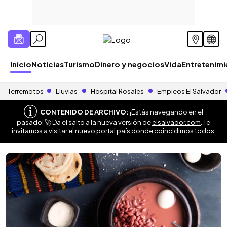
Inicio
Noticias
Turismo
Dinero y negocios
Vida
Entretenim
Terremotos
Lluvias
Hospital Rosales
Empleos El Salvador
CONTENIDO DE ARCHIVO:
¡Estás navegando en el
pasado! 🚀 Da el salto a la nueva versión de
elsalvador.com
. Te
invitamos a visitar el nuevo portal país donde coincidimos todos.