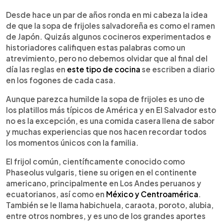
0:00
►
Escuchar artículo
Desde hace un par de años ronda en mi cabeza la idea
de que la sopa de frijoles salvadoreña es como el ramen
de Japón. Quizás algunos cocineros experimentados e
historiadores califiquen estas palabras como un
atrevimiento, pero no debemos olvidar que al final del
día las reglas en
este tipo de cocina
se escriben a diario
en los fogones de cada casa.
Aunque parezca humilde la sopa de frijoles es uno de
los platillos más típicos de América y en El Salvador esto
no es la excepción, es una comida casera llena de sabor
y muchas experiencias que nos hacen recordar todos
los momentos únicos con la familia.
El frijol común, científicamente conocido como
Phaseolus vulgaris, tiene su origen en el continente
americano, principalmente en Los Andes peruanos y
ecuatorianos, así como en
México y Centroamérica
.
También se le llama habichuela, caraota, poroto, alubia,
entre otros nombres, y es uno de los grandes aportes