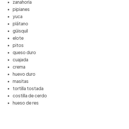
zanahoria
pipianes
yuca
plátano
güisquil
elote
pitos
queso duro
cuajada
crema
huevo duro
masitas
tortilla tostada
costilla de cerdo
hueso de res