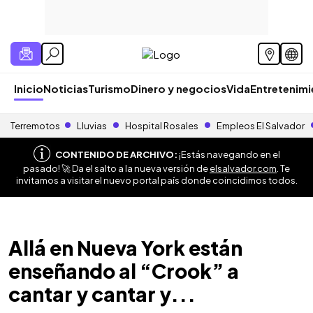
Inicio
Noticias
Turismo
Dinero y negocios
Vida
Entretenim
Terremotos
Lluvias
Hospital Rosales
Empleos El Salvador
CONTENIDO DE ARCHIVO:
¡Estás navegando en el
pasado! 🚀 Da el salto a la nueva versión de
elsalvador.com
. Te
invitamos a visitar el nuevo portal país donde coincidimos todos.
Allá en Nueva York están
enseñando al “Crook” a
cantar y cantar y...