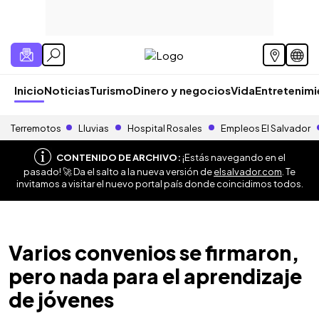
Inicio
Noticias
Turismo
Dinero y negocios
Vida
Entretenim
Terremotos
Lluvias
Hospital Rosales
Empleos El Salvador
CONTENIDO DE ARCHIVO:
¡Estás navegando en el
pasado! 🚀 Da el salto a la nueva versión de
elsalvador.com
. Te
invitamos a visitar el nuevo portal país donde coincidimos todos.
Varios convenios se firmaron,
pero nada para el aprendizaje
de jóvenes