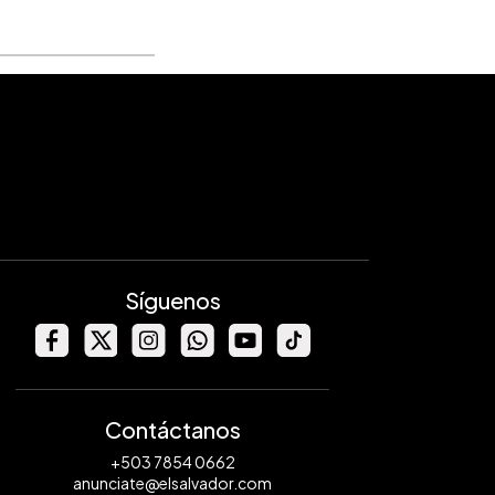
Síguenos
Contáctanos
+503 7854 0662
anunciate@elsalvador.com