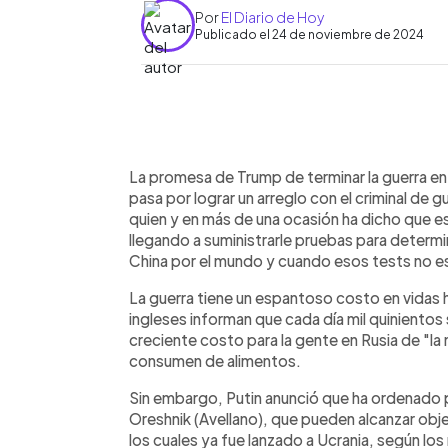
Por
El Diario de Hoy
Publicado el 24 de noviembre de 2024
0:00
Facebook
Twitter
►
Escuchar artículo
La promesa de Trump de terminar la guerra en U
pasa por lograr un arreglo con el criminal de gu
quien y en más de una ocasión ha dicho que 
llegando a suministrarle pruebas para determi
China por el mundo y cuando esos tests no es
La guerra tiene un espantoso costo en vidas h
ingleses informan que cada día mil quinientos
creciente costo para la gente en Rusia de "la 
consumen de alimentos.
Sin embargo, Putin anunció que ha ordenado pr
Oreshnik (Avellano), que pueden alcanzar obje
los cuales ya fue lanzado a Ucrania, según los