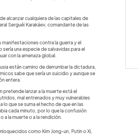
de alcanzar cualquiera de las capitales de
eral Serguéi Karakáev, comandante de las
s manifestaciones contra la guerra y el
p sería una especie de salvavidas para el
uar con la amenaza global.
Rusia están camino de derrumbar la dictadura,
micos sabe que sería un suicidio y aunque se
ión entera.
n pretende lanzar a la muerte está el
tridos, mal entrenados y muy vulnerables
a lo que se suma el hecho de que en las
mbia cada minuto, por lo que la confusión
 a la muerte o a la rendición.
 enloquecidos como Kim Jong-un, Putin o Xi,