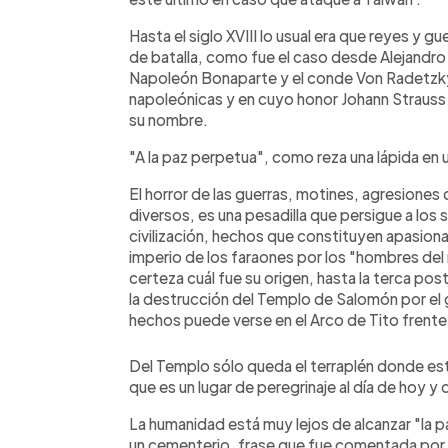
Hasta el siglo XVIII lo usual era que reyes y 
de batalla, como fue el caso desde Alejandr
Napoleón Bonaparte y el conde Von Radetzky, 
napoleónicas y en cuyo honor Johann Strauss
su nombre.
"A la paz perpetua", como reza una lápida en 
El horror de las guerras, motines, agresione
diversos, es una pesadilla que persigue a los
civilización, hechos que constituyen apasiona
imperio de los faraones por los "hombres de
certeza cuál fue su origen, hasta la terca pos
la destrucción del Templo de Salomón por el
hechos puede verse en el Arco de Tito frente
Del Templo sólo queda el terraplén donde es
que es un lugar de peregrinaje al día de hoy y
La humanidad está muy lejos de alcanzar "la 
un cementerio, frase que fue comentada por e