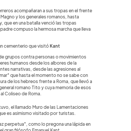
guerreros acompañaran a sus tropas en el frente
o Magno y los generales romanos, hasta
que en una batalla venció las tropas
 padre compuso la hermosa marcha que lleva
un cementerio que visitó
Kant
s de grupos contra personas o movimientos
 seres humanos desde los albores de la
ntes narrativas, desde las agresiones al
l mar" que hasta el momento no se sabe con
tura de los hebreos frente a Roma, que llevó a
 general romano Tito y cuya memoria de esos
 al Coliseo de Roma.
tuvo, el llamado Muro de las Lamentaciones
 que es asimismo visitado por turistas.
paz perpetua", como lo pregona una lápida en
l gran filósofo Emanuel Kant...