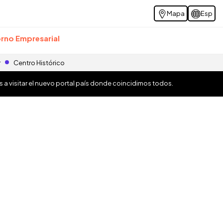
Mapa
Esp
rno Empresarial
r
Centro Histórico
os a visitar el nuevo portal país donde coincidimos todos.