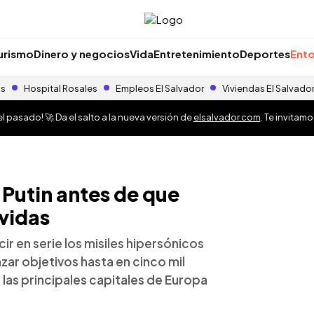
urismo
Dinero y negocios
Vida
Entretenimiento
Deportes
Ento
as
Hospital Rosales
Empleos El Salvador
Viviendas El Salvado
 pasado! 🚀 Da el salto a la nueva versión de
elsalvador.com
. Te invitam
 Putin antes de que
avidas
r en serie los misiles hipersónicos
zar objetivos hasta en cinco mil
 las principales capitales de Europa