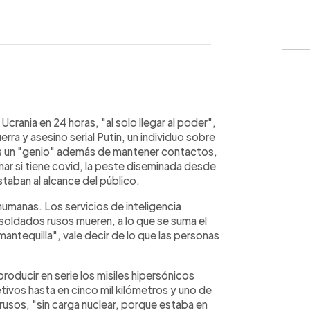
WhatsApp
Copiar link
crania en 24 horas, "al solo llegar al poder",
erra y asesino serial Putin, un individuo sobre
es un "genio" además de mantener contactos,
nar si tiene covid, la peste diseminada desde
taban al alcance del público.
umanas. Los servicios de inteligencia
 soldados rusos mueren, a lo que se suma el
mantequilla", vale decir de lo que las personas
oducir en serie los misiles hipersónicos
tivos hasta en cinco mil kilómetros y uno de
 rusos, "sin carga nuclear, porque estaba en