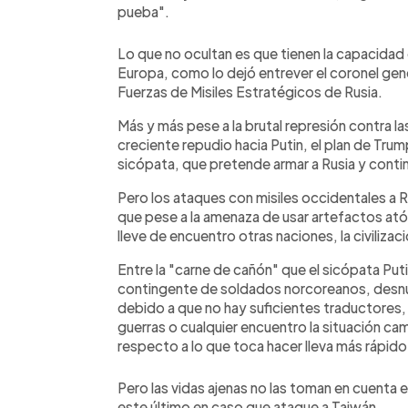
pueba".
Lo que no ocultan es que tienen la capacidad 
Europa, como lo dejó entrever el coronel gen
Fuerzas de Misiles Estratégicos de Rusia.
Más y más pese a la brutal represión contra la
creciente repudio hacia Putin, el plan de Trum
sicópata, que pretende armar a Rusia y contin
Pero los ataques con misiles occidentales a 
que pese a la amenaza de usar artefactos ató
lleve de encuentro otras naciones, la civilizac
Entre la "carne de cañón" que el sicópata Puti
contingente de soldados norcoreanos, desnu
debido a que no hay suficientes traductores, 
guerras o cualquier encuentro la situación ca
respecto a lo que toca hacer lleva más rápido o
Pero las vidas ajenas no las toman en cuenta
este último en caso que ataque a Taiwán .