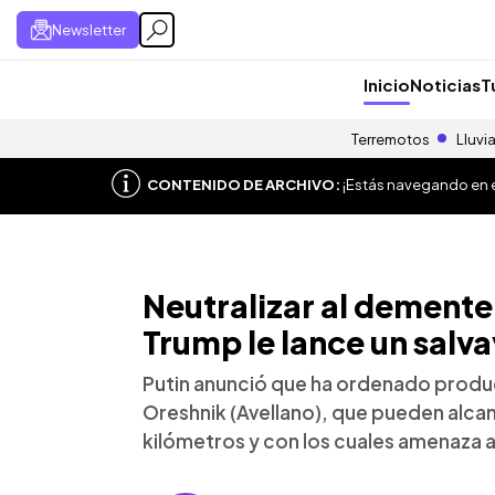
Newsletter
Inicio
Noticias
T
Terremotos
Lluvi
CONTENIDO DE ARCHIVO:
¡Estás navegando en el
Neutralizar al demente
Trump le lance un salv
Putin anunció que ha ordenado produci
Oreshnik (Avellano), que pueden alcan
kilómetros y con los cuales amenaza a