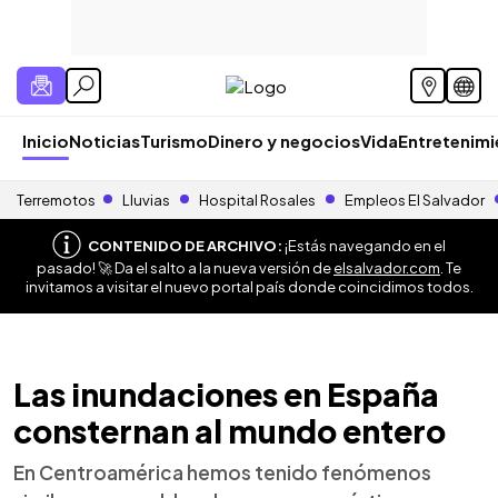
Inicio
Noticias
Turismo
Dinero y negocios
Vida
Entretenim
Terremotos
Lluvias
Hospital Rosales
Empleos El Salvador
CONTENIDO DE ARCHIVO:
¡Estás navegando en el
pasado! 🚀 Da el salto a la nueva versión de
elsalvador.com
. Te
invitamos a visitar el nuevo portal país donde coincidimos todos.
Las inundaciones en España
consternan al mundo entero
En Centroamérica hemos tenido fenómenos