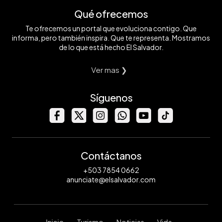
Qué ofrecemos
Te ofrecemos un portal que evoluciona contigo. Que
informa, pero también inspira. Que te representa. Mostramos
de lo que está hecho El Salvador.
Ver mas ❯
Síguenos
Contáctanos
+503 7854 0662
anunciate@elsalvador.com
Inicio
Turismo
Noticias
Vida