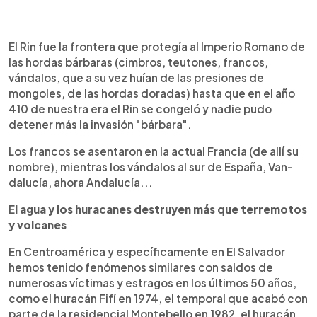
El Rin fue la frontera que protegía al Imperio Romano de
las hordas bárbaras (cimbros, teutones, francos,
vándalos, que a su vez huían de las presiones de
mongoles, de las hordas doradas) hasta que en el año
410 de nuestra era el Rin se congeló y nadie pudo
detener más la invasión "bárbara".
Los francos se asentaron en la actual Francia (de allí su
nombre), mientras los vándalos al sur de España, Van-
dalucía, ahora Andalucía...
E
l agua y los huracanes destruyen más que terremotos
y volcanes
En Centroamérica y específicamente en El Salvador
hemos tenido fenómenos similares con saldos de
numerosas víctimas y estragos en los últimos 50 años,
como el huracán Fifí en 1974, el temporal que acabó con
parte de la residencial Montebello en 1982, el huracán