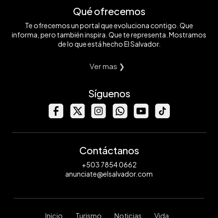
Qué ofrecemos
Te ofrecemos un portal que evoluciona contigo. Que
informa, pero también inspira. Que te representa. Mostramos
de lo que está hecho El Salvador.
Ver mas ❯
Síguenos
Contáctanos
+503 7854 0662
anunciate@elsalvador.com
Inicio
Turismo
Noticias
Vida