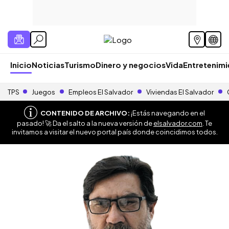
Inicio
Noticias
Turismo
Dinero y negocios
Vida
Entretenim
TPS
Juegos
Empleos El Salvador
Viviendas El Salvador
CONTENIDO DE ARCHIVO:
¡Estás navegando en el
pasado! 🚀 Da el salto a la nueva versión de
elsalvador.com
. Te
invitamos a visitar el nuevo portal país donde coincidimos todos.