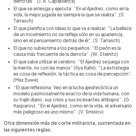
derrotas”. (J. R. Capablanca)
El que se arriesga y ejecuta: “En el Ajedrez, como en la
vida, la mejor jugada es siempre la que se realiza”. (S.
Tarrasch)
El que planifica con ideas lo que va a realizar: “La belleza
de un movimiento no se refleja sólo en su apariencia,
sino en el pensamiento detrás de él”. (S. Tarrasch)
El que no subestima a los pequeños: “El peón es la
causa más frecuente de la derrota”. (W. Steinitz)
El que sabe utilizar el cerebro: “El Ajedrez se juega con
la mente, no con las manos” (IIya Kahn). “La estrategia
es cosa de reflexión, la táctica es cosa de percepción”.
(Max Euwe)
“El que reflexiona: Veo en la lucha ajedrecística un
modelo pasmosamente exacto de la vida humana, con
su trajín diario, sus crisis y sus incesantes altibajos”. (G.
Kasparov). “En el Ajedrez, como en la vida, el adversario
más peligroso es uno mismo”. (V. Smislov)
Otra dimensión más de corte militarista, sustentada en
las siguientes reglas: