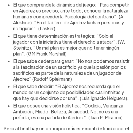
El que comprende la dinámica del juego: “Para competir
en Ajedrez es preciso, ante todo, conocer la naturaleza
humana y comprender la Psicología del contrario”. (A.
Alekhine). “En el tablero de Ajedrez luchan personas y
no figuras”. (Lasker)
El que tiene determinación estratégica: “Solo el
jugador con la iniciativa tiene el derecho a atacar”. (W.
Steinitz). “Un mal plan es mejor que no tener ningún
plan”. (GM Frank Marshall)
El que sabe ceder para ganar: “No nos podemos resistir
a la fascinación de un sacrificio ya que la pasión por los
sacrificios es parte de la naturaleza de un jugador de
Ajedrez” (Rudolf Spielmann)
El que sabe decidir: “El Ajedrez nos recuerda que el
mundo es un conjunto de posibilidades casi infinitas y
que hay que decidirse por una”. (Luis Ignacio Helguera).
El que posee una visión holística: “Codicia, Venganza,
Ambición, Miedo, Belleza, Ansiedad. No, no es una
película, es una partida de Ajedrez”. (Juan P. Miracca)
Pero al final hay un principio más esencial definido por el