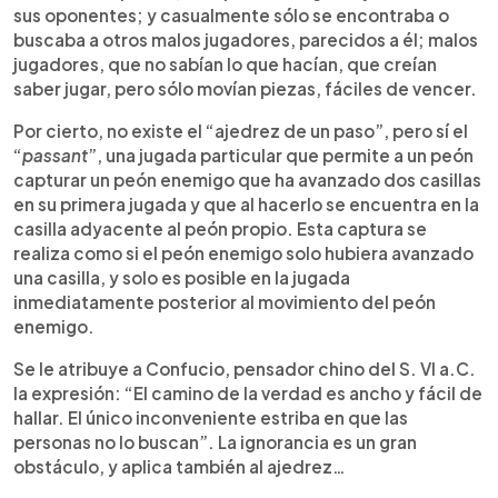
sus oponentes; y casualmente sólo se encontraba o
buscaba a otros malos jugadores, parecidos a él; malos
jugadores, que no sabían lo que hacían, que creían
saber jugar, pero sólo movían piezas, fáciles de vencer.
Por cierto, no existe el “ajedrez de un paso”, pero sí el
“
passant
”, una jugada particular que permite a un peón
capturar un peón enemigo que ha avanzado dos casillas
en su primera jugada y que al hacerlo se encuentra en la
casilla adyacente al peón propio. Esta captura se
realiza como si el peón enemigo solo hubiera avanzado
una casilla, y solo es posible en la jugada
inmediatamente posterior al movimiento del peón
enemigo.
Se le atribuye a Confucio, pensador chino del S. VI a.C.
la expresión: “El camino de la verdad es ancho y fácil de
hallar. El único inconveniente estriba en que las
personas no lo buscan”. La ignorancia es un gran
obstáculo, y aplica también al ajedrez…