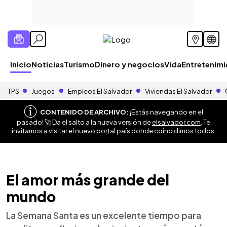
Inicio
Noticias
Turismo
Dinero y negocios
Vida
Entretenim
TPS
Juegos
Empleos El Salvador
Viviendas El Salvador
CONTENIDO DE ARCHIVO:
¡Estás navegando en el
pasado! 🚀 Da el salto a la nueva versión de
elsalvador.com
. Te
invitamos a visitar el nuevo portal país donde coincidimos todos.
El amor más grande del
mundo
La Semana Santa es un excelente tiempo para