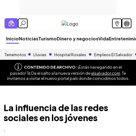
Inicio
Noticias
Turismo
Dinero y negocios
Vida
Entretenim
Terremotos
Lluvias
Hospital Rosales
Empleos El Salvador
CONTENIDO DE ARCHIVO:
¡Estás navegando en el
pasado! 🚀 Da el salto a la nueva versión de
elsalvador.com
. Te
invitamos a visitar el nuevo portal país donde coincidimos todos.
La influencia de las redes
sociales en los jóvenes
.