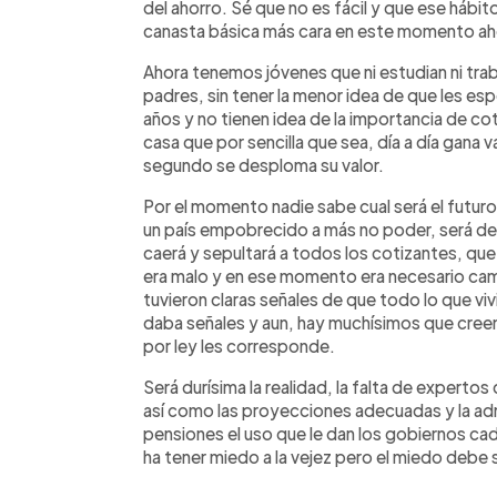
del ahorro. Sé que no es fácil y que ese hábi
canasta básica más cara en este momento aho
Ahora tenemos jóvenes que ni estudian ni trab
padres, sin tener la menor idea de que les es
años y no tienen idea de la importancia de cot
casa que por sencilla que sea, día a día gana v
segundo se desploma su valor.
Por el momento nadie sabe cual será el futuro
un país empobrecido a más no poder, será den
caerá y sepultará a todos los cotizantes, qu
era malo y en ese momento era necesario cam
tuvieron claras señales de que todo lo que 
daba señales y aun, hay muchísimos que creen
por ley les corresponde.
Será durísima la realidad, la falta de exper
así
como las proyecciones adecuadas y la admi
pensiones el uso que le dan los gobiernos cad
ha tener miedo a la vejez pero el miedo debe 