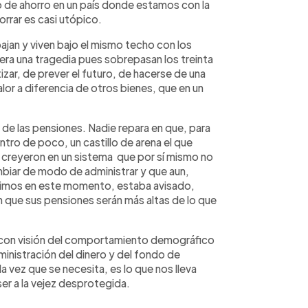
to de ahorro en un país donde estamos con la
rrar es casi utópico.
ajan y viven bajo el mismo techo con los
pera una tragedia pues sobrepasan los treinta
izar, de prever el futuro, de hacerse de una
alor a diferencia de otros bienes, que en un
 de las pensiones. Nadie repara en que, para
tro de poco, un castillo de arena el que
e creyeron en un sistema que por sí mismo no
biar de modo de administrar y que aun,
vivimos en este momento, estaba avisado,
 que sus pensiones serán más altas de lo que
tos con visión del comportamiento demográfico
nistración del dinero y del fondo de
a vez que se necesita, es lo que nos lleva
ser a la vejez desprotegida.