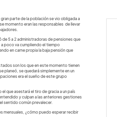
WhatsApp
Copiar link
gran parte de la población se vio obligada a
n ese momento eran las responsables de llevar
bajadores.
 de 5 a 2 administradoras de pensiones que
o a poco va cumpliendo el tiempo
iendo en carne propia la baja pensión que
ctados son los que en este momento tienen
 se planeó, se quedará simplemente en un
cupaciones era el sueño de este grupo
 que asestará el tiro de gracia a un país
ntendido y culpan a las anteriores gestiones
el sentido común prevalecer.
res mensuales, ¿cómo puedo esperar recibir