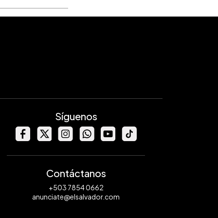
Síguenos
Contáctanos
+503 7854 0662
anunciate@elsalvador.com