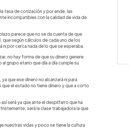
la tasa de cotización y por ende, las
ente incompatibles con la calidad de vida de
plazo parece que no se da cuenta de que
al, que según cálculos de cada uno de los
rá ni por cerca nada de lo que se esperaba.
zar, no hay forma de que su dinero genere
al grupo etario que día a día cum
ple su
 ya que ese dinero no alcanzará ni para
 que el estado no tiene dinero y que a corto
así será ya que ante el despilfarro que ha
tristemente, será la clase trabajadora la que
e nuestras vidas y poco se tiene la cultura