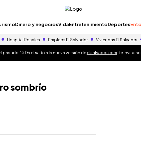
urismo
Dinero y negocios
Vida
Entretenimiento
Deportes
Ento
Hospital Rosales
Empleos El Salvador
Viviendas El Salvador
 pasado! 🚀 Da el salto a la nueva versión de
elsalvador.com
. Te invitam
uro sombrío