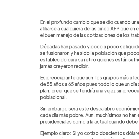
0:00
Facebook
Twitter
►
Escuchar artículo
En el profundo cambio que se dio cuando una 
afiliarse a cualquiera de las cinco AFP que e
el buen manejo de las cotizaciones de los tra
Décadas han pasado y poco a poco se liquidó
se fusionaron y ha sido la población que poc
establecido para su retiro quienes están sufr
jamás creyero
n recibir.
Es preocupante que aun, los grupos más afe
de 55 años a 65 años pues todo lo que un día
plan: creer que se tendría una vejez sin preo
poblacional.
Sin embargo será este descalabro económico el
cada día más pobre. Aun, muchísimos no han e
presidenciales como a la actual cuando debe 
Ejemplo claro
: Si yo cotizo doscientos dóla