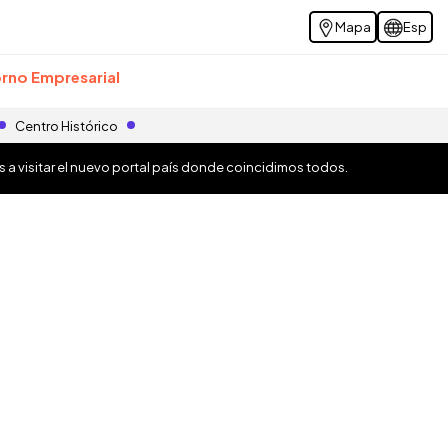
Mapa
Esp
rno Empresarial
Centro Histórico
os a visitar el nuevo portal país donde coincidimos todos.