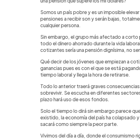
una pensión que supere los mil dólares?
Somos un país pobre y es un imposible elevar 
pensiones a recibir son y serán bajas, totalm
cualquier persona.
Sin embargo, el grupo más afectado a corto 
todo el dinero ahorrado durante la vida labor
cotizantes sería una pensión d
ignísima, no se
Qué decir de los jóvenes que empiezan a coti
ganancias pues es con el que se está pagando 
tiempo laboral y llega la hora de retirarse.
Todo lo anterior traerá graves consecuencias,
sobrevivir. Se escucha en diferentes sectores
plazo hará uso de esos fondos.
Solo el tiempo lo dirá sin embargo parece que 
existido, la economía del país ha colapsado y 
sacará como siempre la peor parte.
Vivimos del día a día, donde el consumismo rig