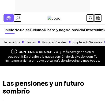
Inicio
Noticias
Turismo
Dinero y negocios
Vida
Entretenim
Terremotos
Lluvias
Hospital Rosales
Empleos El Salvador
CONTENIDO DE ARCHIVO:
¡Estás navegando en el
pasado! 🚀 Da el salto a la nueva versión de
elsalvador.com
. Te
invitamos a visitar el nuevo portal país donde coincidimos todos.
Las pensiones y un futuro
sombrío
.