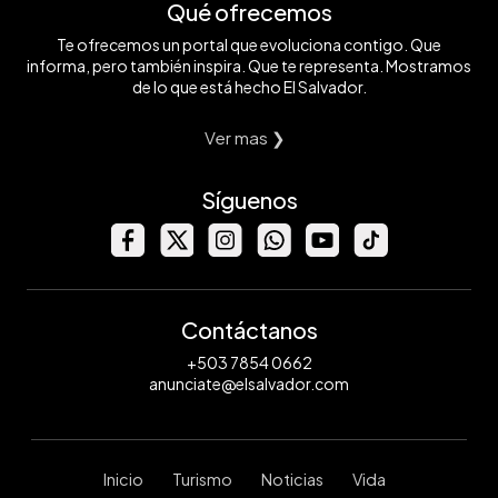
Qué ofrecemos
Te ofrecemos un portal que evoluciona contigo. Que
informa, pero también inspira. Que te representa. Mostramos
de lo que está hecho El Salvador.
Ver mas ❯
Síguenos
Contáctanos
+503 7854 0662
anunciate@elsalvador.com
Inicio
Turismo
Noticias
Vida