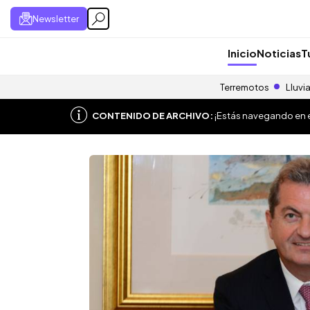
Newsletter
Inicio
Noticias
T
Terremotos
Lluvi
CONTENIDO DE ARCHIVO:
¡Estás navegando en el