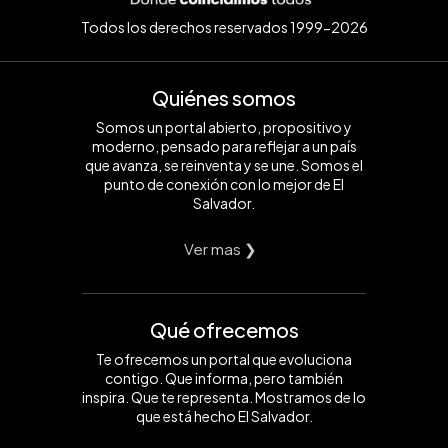
Todos los derechos reservados 1999-2026
Quiénes somos
Somos un portal abierto, propositivo y
moderno, pensado para reflejar a un país
que avanza, se reinventa y se une. Somos el
punto de conexión con lo mejor de El
Salvador.
Ver mas ❯
Qué ofrecemos
Te ofrecemos un portal que evoluciona
contigo. Que informa, pero también
inspira. Que te representa. Mostramos de lo
que está hecho El Salvador.