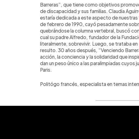
Barreras”, que tiene como objetivos promover
de discapacidad y sus familias. Claudia Aguir
estaría dedicada a este aspecto de nuestras vi
de febrero de 1990, cayó pesadamente sobre s
quebrándose la columna vertebral, buscó con 
cual su padre Alfredo, fundador de la Fundaci
literalmente, sobrevivir. Luego, se trataba en 
resulto. 30 años después, “Venciendo Barrera
acción, la conciencia y la solidaridad que ins
dan un peso único a las paralimpiadas cuyos j
Paris.
Politógo francés, especialista en temas inter