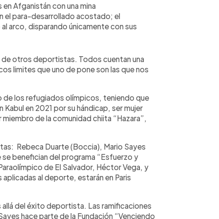
s en Afganistán con una mina
n el para-desarrollado acostado; el
 al arco, disparando únicamente con sus
s de otros deportistas. Todos cuentan una
cos limites que uno de pone son las que nos
o de los refugiados olímpicos, teniendo que
n Kabul en 2021 por su hándicap, ser mujer
 miembro de la comunidad chiita “Hazara”,
stas: Rebeca Duarte (Boccia), Mario Sayes
e se benefician del programa “Esfuerzo y
Paraolímpico de El Salvador, Héctor Vega, y
aplicadas al deporte, estarán en Paris
allá del éxito deportista. Las ramificaciones
io Sayes hace parte de la Fundación “Venciendo