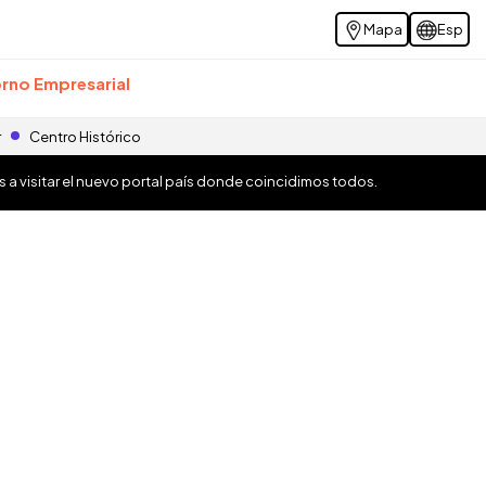
Mapa
Esp
rno Empresarial
r
Centro Histórico
os a visitar el nuevo portal país donde coincidimos todos.