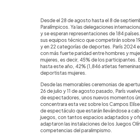
0:00
Facebook
Twitter
►
Escuchar artículo
Desde el 28 de agosto hasta el 8 de septiemb
Paralímpicos. Ya las delegaciones internacio
y se esperan representaciones de 184 países. 
sus equipos técnico que competirán sobre 19 
y en 22 categorías de deportes. París 2024 
con más fuerte paridad entre hombres y muje
mujeres, es decir, 45% de los participantes. 
hasta este año, 42% (1,846 atletas femenina
deportistas mujeres.
Desde las memorables ceremonias de apertura
26 de julio y 11 de agosto pasado, París vuelv
de espectadores, unos nuevos momentos úni
concentrara esta vez sobre los Campos Elíseos
de espectáculo que estarán llevándose a cabo
juegos, con tantos espacios adaptados y ofr
adaptaron las instalaciones de los Juegos Ol
competencias del paralimpismo.