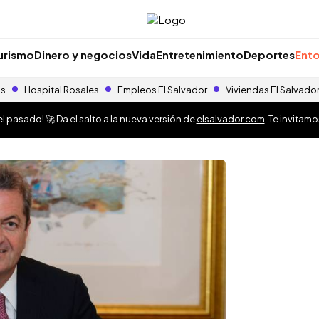
urismo
Dinero y negocios
Vida
Entretenimiento
Deportes
Ento
as
Hospital Rosales
Empleos El Salvador
Viviendas El Salvado
 pasado! 🚀 Da el salto a la nueva versión de
elsalvador.com
. Te invitam