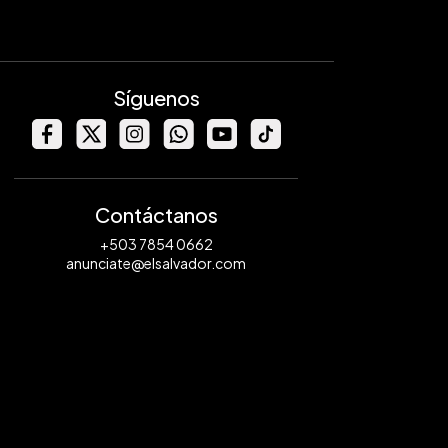
Síguenos
Contáctanos
+503 7854 0662
anunciate@elsalvador.com