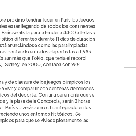
WhatsApp
Copiar link
re próximo tendrán lugar en París los Juegos
nales están llegando de todos los continentes
París se alista para atender a 4400 atletas y
sitios diferentes durante 11 días de duración
está anunciándose como las paralimpiadas
res contando entre los deportistas a 1,983
Es aún más que Tokio, que tenía el récord
s). Sidney, en 2000, contaba con 988
 y de clausura de los juegos olímpicos los
e a vivir y compartir con centenas de millones
cos del deporte. Con una ceremonia que se
 y la plaza de la Concordia, serán 3 horas
. París volverá como sitio integrado en los
eciendo unos entornos históricos. Se
ímpicos para que se viviese plenamente las