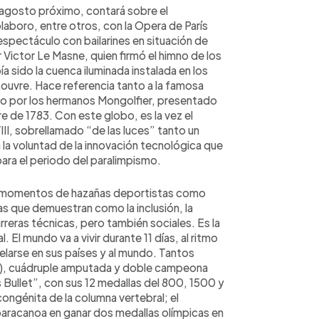
 agosto próximo, contará sobre el
aboro, entre otros, con la Opera de París
spectáculo con bailarines en situación de
ictor Le Masne, quien firmó el himno de los
a sido la cuenca iluminada instalada en los
l Louvre. Hace referencia tanto a la famosa
do por los hermanos Mongolfier, presentado
re de 1783. Con este globo, es la vez el
XVIII, sobrellamado “de las luces” tanto un
a la voluntad de la innovación tecnológica que
ara el periodo del paralimpismo.
s momentos de hazañas deportistas como
as que demuestran como la inclusión, la
rreras técnicas, pero también sociales. Es la
l. El mundo va a vivir durante 11 días, al ritmo
elarse en sus países y al mundo. Tantos
ebe), cuádruple amputada y doble campeona
 Bullet”, con sus 12 medallas del 800, 1500 y
ngénita de la columna vertebral; el
 paracanoa en ganar dos medallas olímpicas en