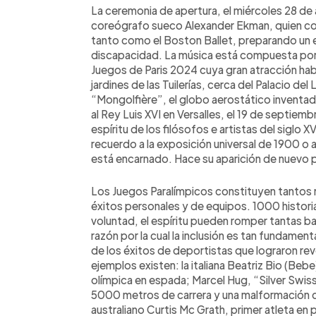
La ceremonia de apertura, el miércoles 28 de
coreógrafo sueco Alexander Ekman, quien col
tanto como el Boston Ballet, preparando un e
discapacidad. La música está compuesta por V
Juegos de Paris 2024 cuya gran atracción habí
jardines de las Tuilerías, cerca del Palacio de
“Mongolfière”, el globo aerostático inventa
al Rey Luis XVI en Versalles, el 19 de septiemb
espíritu de los filósofos e artistas del siglo 
recuerdo a la exposición universal de 1900 o 
está encarnado. Hace su aparición de nuevo p
Los Juegos Paralímpicos constituyen tanto
éxitos personales y de equipos. 1000 histori
voluntad, el espíritu pueden romper tantas ba
razón por la cual la inclusión es tan fundamenta
de los éxitos de deportistas que lograron rev
ejemplos existen: la italiana Beatriz Bio (B
olímpica en espada; Marcel Hug, “Silver Swiss
5000 metros de carrera y una malformación co
australiano Curtis Mc Grath, primer atleta en