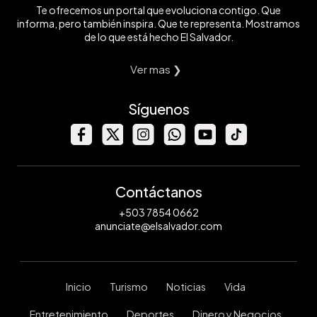
Te ofrecemos un portal que evoluciona contigo. Que
informa, pero también inspira. Que te representa. Mostramos
de lo que está hecho El Salvador.
Ver mas ❯
Síguenos
Contáctanos
+503 7854 0662
anunciate@elsalvador.com
Inicio
Turismo
Noticias
Vida
Entretenimiento
Deportes
Dinero y Negocios