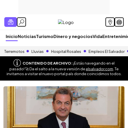
Inicio
Noticias
Turismo
Dinero y negocios
Vida
Entretenim
Terremotos
Lluvias
Hospital Rosales
Empleos El Salvador
CONTENIDO DE ARCHIVO:
¡Estás navegando en el
pasado! 🚀 Da el salto a la nueva versión de
elsalvador.com
. Te
invitamos a visitar el nuevo portal país donde coincidimos todos.