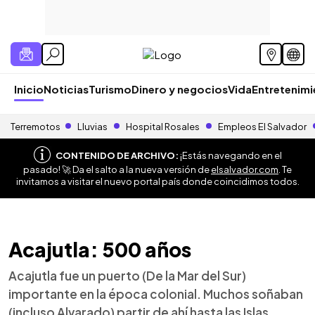
Inicio
Noticias
Turismo
Dinero y negocios
Vida
Entretenim
Terremotos
Lluvias
Hospital Rosales
Empleos El Salvador
CONTENIDO DE ARCHIVO:
¡Estás navegando en el
pasado! 🚀 Da el salto a la nueva versión de
elsalvador.com
. Te
invitamos a visitar el nuevo portal país donde coincidimos todos.
Acajutla: 500 años
Acajutla fue un puerto (De la Mar del Sur)
importante en la época colonial. Muchos soñaban
(incluso Alvarado) partir de ahí hasta las Islas