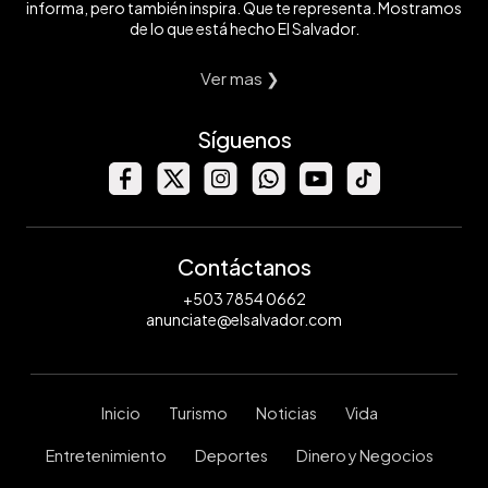
informa, pero también inspira. Que te representa. Mostramos
de lo que está hecho El Salvador.
Ver mas ❯
Síguenos
Contáctanos
+503 7854 0662
anunciate@elsalvador.com
Inicio
Turismo
Noticias
Vida
Entretenimiento
Deportes
Dinero y Negocios