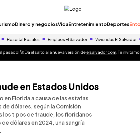
urismo
Dinero y negocios
Vida
Entretenimiento
Deportes
Ento
Hospital Rosales
Empleos El Salvador
Viviendas El Salvador
 pasado! 🚀 Da el salto a la nueva versión de
elsalvador.com
. Te invitam
raude en Estados Unidos
 en Florida a causa de las estafas
s de dólares, según la Comisión
os tipos de fraude, los floridanos
 de dólares en 2024, una sangría
.