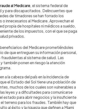
fraude al Medicare
, el sistema federal de
ad y para discapacitados. Delincuentes que
redes de timadores se han forrado los
s o innecesarios al Medicare. Aprovechan el
ed propia de hospitales ni médicos a sueldo,
veniente de los impuestos, con el que se paga
salud privados.
 beneficiarios del Medicare prometiéndoles
io de que entreguen su información personal,
 fraudulentas al sistema de salud. Las
, y también ponen en riesgo la atención
ograma.
n a la cabeza del país en la incidencia de
 que el Estado del Sol tiene una población de
antes, muchos de los cuales son vulnerables a
las leyes y a dificultades para comunicarse
el estado para abrir negocios y la insuficiente
 el terreno para los fraudes. También hay que
ulto al éxito y la riqueza que definen a Miami