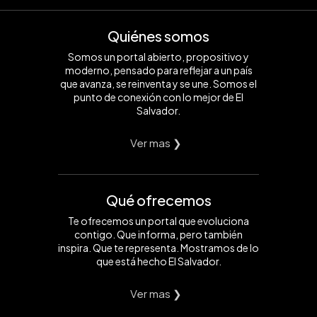
Quiénes somos
Somos un portal abierto, propositivo y
moderno, pensado para reflejar a un país
que avanza, se reinventa y se une. Somos el
punto de conexión con lo mejor de El
Salvador.
Ver mas ❯
Qué ofrecemos
Te ofrecemos un portal que evoluciona
contigo. Que informa, pero también
inspira. Que te representa. Mostramos de lo
que está hecho El Salvador.
Ver mas ❯