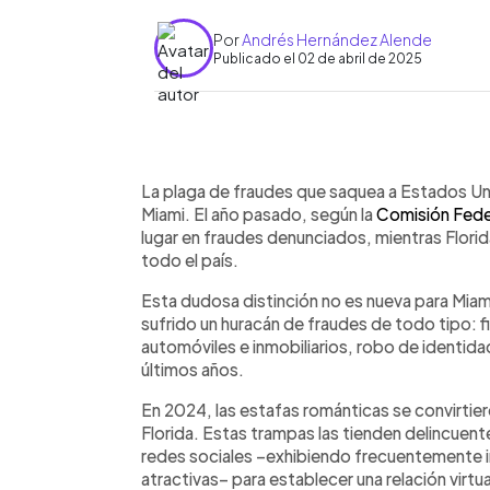
Por
Andrés Hernández Alende
Publicado el 02 de abril de 2025
0:00
Facebook
Twitter
►
Escuchar artículo
La plaga de fraudes que saquea a Estados Un
Miami. El año pasado, según la
Comisión Fede
lugar en fraudes denunciados, mientras Flori
todo el país.
Esta dudosa distinción no es nueva para Miami
sufrido un huracán de fraudes de todo tipo: 
automóviles e inmobiliarios, robo de identida
últimos años.
En 2024, las estafas románticas se convirtier
Florida. Estas trampas las tienden delincuent
redes sociales –exhibiendo frecuentemente 
atractivas– para establecer una relación virtu