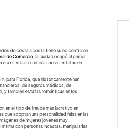
WhatsApp
Copiar link
idos de costa a costa tiene su epicentro en
ral de Comercio
, la ciudad ocupó el primer
da era el estado número uno en estafas en
 ni para Florida, que históricamente han
financieros, de seguros médicos, de
d, y también estafas románticas en los
on en el tipo de fraude más lucrativo en
es que adoptan una personalidad falsa en las
imágenes de mujeres jóvenes muy
al íntima con personas incautas, manipularlas