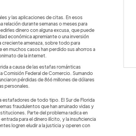
les y las aplicaciones de citas. En esos
na relación durante semanas o meses para
pedirles dinero con alguna excusa, que puede
idad económica apremiante o una inversión
na creciente amenaza, sobre todo para
e en muchos casos han perdido sus ahorros a
nimato de la internet.
rida a causa de las estafas románticas
ún la Comisión Federal de Comercio. Sumando
unciaron pérdidas de 866 millones de dólares
as personales.
a estafadores de todo tipo. El Sur de Florida
uemas fraudulentos que han arruinado vidas y
nstituciones. Parte del problema radica en
trada para el dinero ilícito, y la insuficiencia
es logren eludir a la justicia y operen con