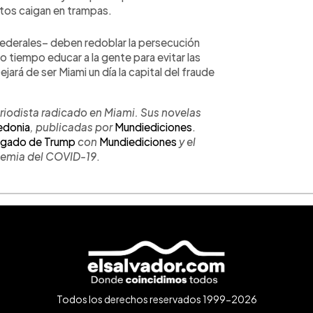
utos caigan en trampas.
federales– deben redoblar la persecución
 tiempo educar a la gente para evitar las
jará de ser Miami un día la capital del fraude
riodista radicado en Miami. Sus novelas
edonia
, publicadas por
Mundiediciones
.
legado de Trump
con
Mundiediciones
y el
demia del COVID-19
.
Todos los derechos reservados 1999-2026