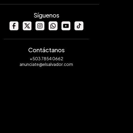
Síguenos
Contáctanos
+503 7854 0662
anunciate@elsalvador.com