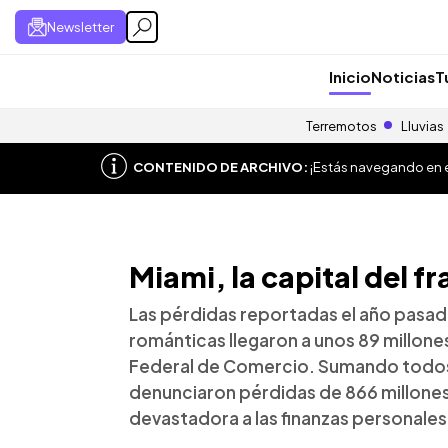
Newsletter
Inicio
Noticias
T
Terremotos
Lluvias
CONTENIDO DE ARCHIVO:
¡Estás navegando en el
Miami, la capital del f
Las pérdidas reportadas el año pasado
románticas llegaron a unos 89 millone
Federal de Comercio. Sumando todos l
denunciaron pérdidas de 866 millones
devastadora a las finanzas personales