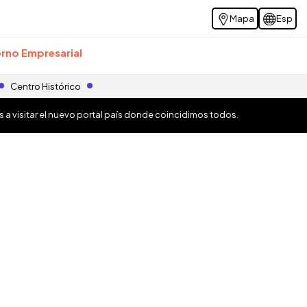
Mapa
Esp
rno Empresarial
Centro Histórico
os a visitar el nuevo portal país donde coincidimos todos.