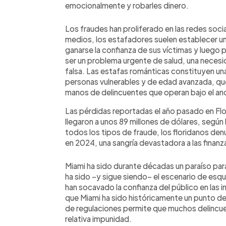
emocionalmente y robarles dinero.
Los fraudes han proliferado en las redes socia
medios, los estafadores suelen establecer u
ganarse la confianza de sus víctimas y luego 
ser un problema urgente de salud, una neces
falsa. Las estafas románticas constituyen u
personas vulnerables y de edad avanzada, qu
manos de delincuentes que operan bajo el ano
Las pérdidas reportadas el año pasado en Flo
llegaron a unos 89 millones de dólares, seg
todos los tipos de fraude, los floridanos den
en 2024, una sangría devastadora a las finanz
Miami ha sido durante décadas un paraíso par
ha sido –y sigue siendo– el escenario de esq
han socavado la confianza del público en las i
que Miami ha sido históricamente un punto de en
de regulaciones permite que muchos delincuent
relativa impunidad.