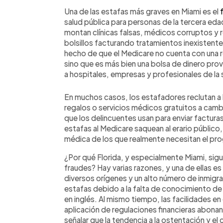
Una de las estafas más graves en Miami es el
salud pública para personas de la tercera ed
montan clínicas falsas, médicos corruptos y 
bolsillos facturando tratamientos inexistente
hecho de que el Medicare no cuenta con una r
sino que es más bien una bolsa de dinero pro
a hospitales, empresas y profesionales de la 
En muchos casos, los estafadores reclutan a
regalos o servicios médicos gratuitos a camb
que los delincuentes usan para enviar facturas
estafas al Medicare saquean al erario público
médica de los que realmente necesitan el pr
¿Por qué Florida, y especialmente Miami, sigue
fraudes? Hay varias razones, y una de ellas es
diversos orígenes y un alto número de inmigr
estafas debido a la falta de conocimiento de 
en inglés. Al mismo tiempo, las facilidades en 
aplicación de regulaciones financieras abonan
señalar que la tendencia a la ostentación y el c