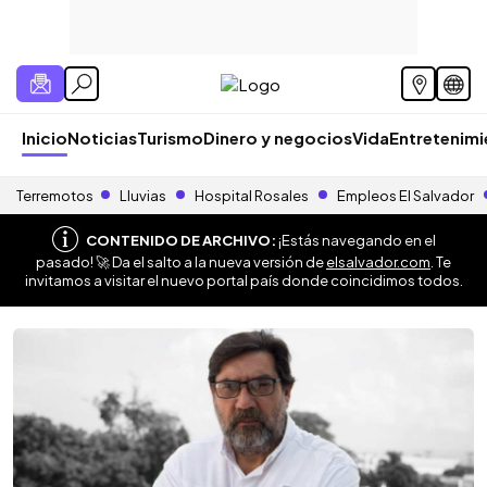
Inicio
Noticias
Turismo
Dinero y negocios
Vida
Entretenim
Terremotos
Lluvias
Hospital Rosales
Empleos El Salvador
CONTENIDO DE ARCHIVO:
¡Estás navegando en el
pasado! 🚀 Da el salto a la nueva versión de
elsalvador.com
. Te
invitamos a visitar el nuevo portal país donde coincidimos todos.