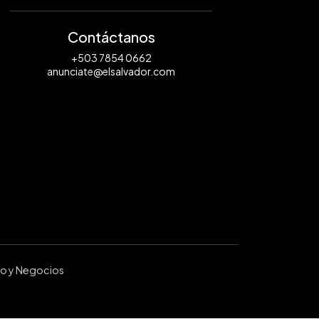
Contáctanos
+503 7854 0662
anunciate@elsalvador.com
ro y Negocios