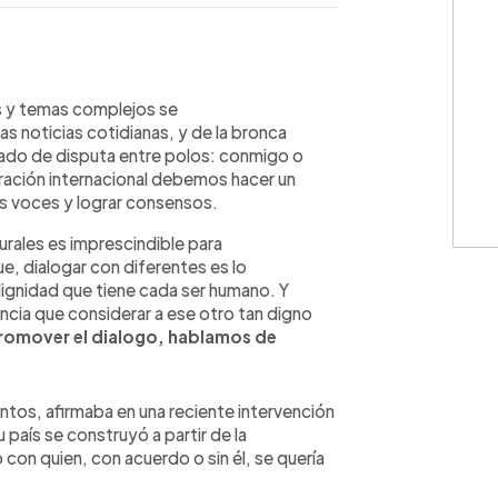
WhatsApp
Copiar link
s y temas complejos se
as noticias cotidianas, y de la bronca
do de disputa entre polos: conmigo o
ación internacional debemos hacer un
las voces y lograr consensos.
urales es imprescindible para
ue, dialogar con diferentes es lo
dignidad que tiene cada ser humano. Y
ncia que considerar a ese otro tan digno
omover el dialogo, hablamos de
tos, afirmaba en una reciente intervención
 país se construyó a partir de la
o con quien, con acuerdo o sin él, se quería