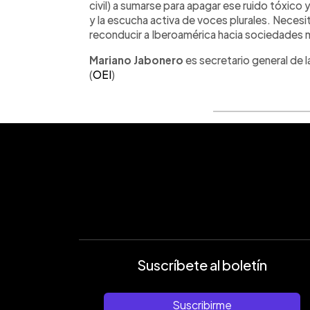
civil) a sumarse para apagar ese ruido tóxico 
y la escucha activa de voces plurales. Necesi
reconducir a Iberoamérica hacia sociedades m
Mariano Jabonero
es secretario general de
(
OEI
)
Suscríbete al boletín
Suscribirme