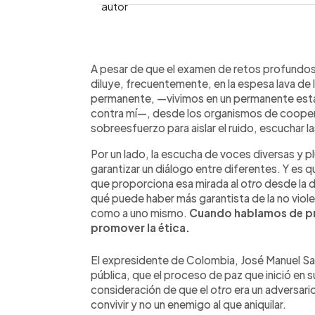
0:00
Facebook
Twitter
►
Escuchar artículo
A pesar de que el examen de retos profundo
diluye, frecuentemente, en la espesa lava de l
permanente, —vivimos en un permanente esta
contra mí—, desde los organismos de cooper
sobreesfuerzo para aislar el ruido, escuchar 
Por un lado, la escucha de voces diversas y pl
garantizar un diálogo entre diferentes. Y es q
que proporciona esa mirada al
otro
desde la 
qué puede haber más garantista de la no viole
como a uno mismo.
Cuando hablamos de pr
promover la ética.
El expresidente de Colombia, José Manuel San
pública, que el proceso de paz que inició en su
consideración de que el
otro
era un adversari
convivir y no un enemigo al que aniquilar.