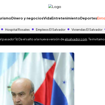
urismo
Dinero y negocios
Vida
Entretenimiento
Deportes
Ento
Hospital Rosales
Empleos El Salvador
Viviendas El Salvador
 pasado! 🚀 Da el salto a la nueva versión de
elsalvador.com
. Te invitam