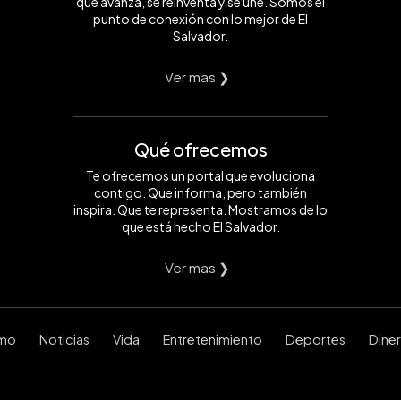
que avanza, se reinventa y se une. Somos el
punto de conexión con lo mejor de El
Salvador.
Ver mas ❯
Qué ofrecemos
Te ofrecemos un portal que evoluciona
contigo. Que informa, pero también
inspira. Que te representa. Mostramos de lo
que está hecho El Salvador.
Ver mas ❯
smo
Noticias
Vida
Entretenimiento
Deportes
Dine