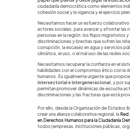
ciudadanía democrática como elementos indis
cohesión social y la vigencia y el ejercicio pl
Necesitamos hacer un esfuerzo colaborativo 
actores sociales, para avanzar y afrontar la
personas en la región: los flujos migratorios y
discriminaciones y brechas que sufren las niñas
corrupción, la escasez en agua y servicios púb
climática, el uso, o el mal uso de las redes soc
Necesitamos recuperar la confianza en el sis
habilidades con el compromiso ético con la 
humanos. Es igualmente urgente que propic
intersectorial e intergeneracional
, y por s
permitan promover dinámicas de escucha act
discriminaciones y las fracturas que está pro
Por ello, desde la Organización de Estados 
crear una alianza colaborativa regional, la
Red 
en Derechos Humanos para la Ciudadanía De
todos (empresas, instituciones públicas, org