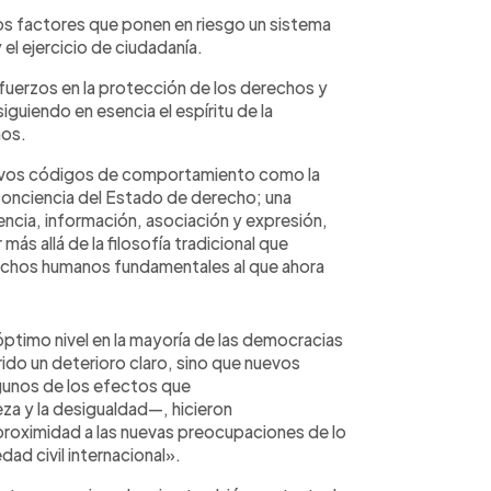
r los factores que ponen en riesgo un sistema
el ejercicio de ciudadanía.
uerzos en la protección de los derechos y
siguiendo en esencia el espíritu de la
nos.
nuevos códigos de comportamiento como la
conciencia del Estado de derecho; una
encia, información, asociación y expresión,
más allá de la filosofía tradicional que
echos humanos fundamentales al que ahora
ptimo nivel en la mayoría de las democracias
frido un deterioro claro, sino que nuevos
gunos de los efectos que
za y la desigualdad—, hicieron
proximidad a las nuevas preocupaciones de lo
dad civil internacional».