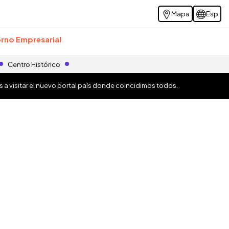
Mapa
Esp
rno Empresarial
Centro Histórico
os a visitar el nuevo portal país donde coincidimos todos.