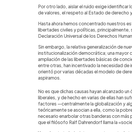
Por otro lado, aislar el ruido exige identifica
de valores, el respeto al Estado de derecho y 
Hasta ahora hemos concentrado nuestros esf
libertades civiles y políticas, principalmente, 
Declaración Universal de los Derechos Huma
Sin embargo, la relativa generalización de 
institucionalización democrática; una mayor 
ampliación de las libertades básicas de conci
entre otras, han incentivado la necesidad de ir 
orientó por varias décadas el modelo de der
aspiramos.
No es que dichas causas hayan alcanzado un ó
liberales, y de hecho en varias de ellas han su
factores —centralmente la globalización y al
teóricamente se asocian a ella, como la pobre
necesario enarbolar otras banderas con más 
que el filósofo Ralf Dahrendorf llama la «socie