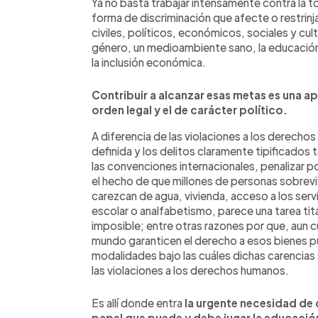
Ya no basta trabajar intensamente contra la t
forma de discriminación que afecte o restrinja
civiles, políticos, económicos, sociales y cult
género, un medioambiente sano, la educación 
la inclusión económica.
Contribuir a alcanzar esas metas es una a
orden legal y el de carácter político.
A diferencia de las violaciones a los derech
definida y los delitos claramente tipificados 
las convenciones internacionales, penalizar po
el hecho de que millones de personas sobreviv
carezcan de agua, vivienda, acceso a los ser
escolar o analfabetismo, parece una tarea titá
imposible; entre otras razones por que, aun 
mundo garanticen el derecho a esos bienes púb
modalidades bajo las cuáles dichas carencias
las violaciones a los derechos humanos.
Es allí donde entra
la urgente necesidad de
papel que puede y debe jugar la educación