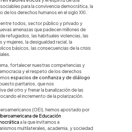
ociables para la convivencia democrática, la
eno de los derechos humanos en el siglo XXI.
entre todos, sector público y privado y
s nuevas amenazas que padecen millones de
 de refugiados, las habituales violencias, las
 y mujeres, la desigualdad racial, la
licos básicos, las consecuencias de la crisis
iales.
tema, fortalecer nuestras competencias y
democracia y el respeto de los derechos
iemos
espacios de confianza y de diálogo
upuesto paritarios, que nos
iva del
otro
y frenar la banalización de las
vocando el incremento de la polarización.
Iberoamericanos (OEI), hemos apostado por
Iberoamericana de Educación
mocrática
a la que invitamos a
anismos multilaterales, academia, y sociedad