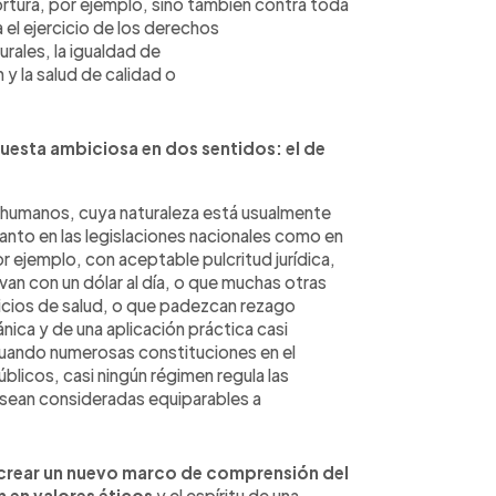
ortura, por ejemplo, sino también contra toda
 el ejercicio de los derechos
urales, la igualdad de
y la salud de calidad o
puesta ambiciosa en dos sentidos: el de
os humanos, cuya naturaleza está usualmente
tanto en las legislaciones nacionales como en
r ejemplo, con aceptable pulcritud jurídica,
an con un dólar al día, o que muchas otras
vicios de salud, o que padezcan rezago
nica y de una aplicación práctica casi
cuando numerosas constituciones en el
licos, casi ningún régimen regula las
 sean consideradas equiparables a
 crear un nuevo marco de comprensión del
 en valores éticos
y el espíritu de una