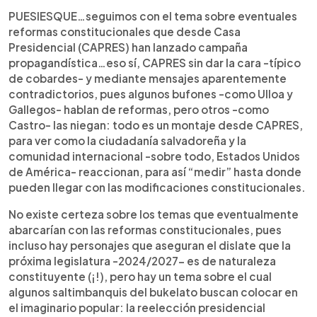
0:00
►
Escuchar artículo
PUESIESQUE…seguimos con el tema sobre eventuales
reformas constitucionales que desde Casa
Presidencial (CAPRES) han lanzado campaña
propagandística…eso sí, CAPRES sin dar la cara -típico
de cobardes- y mediante mensajes aparentemente
contradictorios, pues algunos bufones -como Ulloa y
Gallegos- hablan de reformas, pero otros -como
Castro- las niegan: todo es un montaje desde CAPRES,
para ver como la ciudadanía salvadoreña y la
comunidad internacional -sobre todo, Estados Unidos
de América- reaccionan, para así “medir” hasta donde
pueden llegar con las modificaciones constitucionales.
No existe certeza sobre los temas que eventualmente
abarcarían con las reformas constitucionales, pues
incluso hay personajes que aseguran el dislate que la
próxima legislatura -2024/2027- es de naturaleza
constituyente (¡!), pero hay un tema sobre el cual
algunos saltimbanquis del bukelato buscan colocar en
el imaginario popular: la reelección presidencial