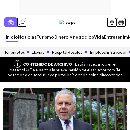
Inicio
Noticias
Turismo
Dinero y negocios
Vida
Entretenim
Terremotos
Lluvias
Hospital Rosales
Empleos El Salvador
CONTENIDO DE ARCHIVO:
¡Estás navegando en el
pasado! 🚀 Da el salto a la nueva versión de
elsalvador.com
. Te
invitamos a visitar el nuevo portal país donde coincidimos todos.