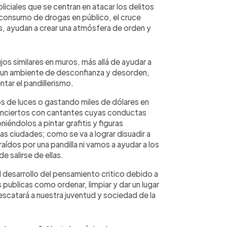
iciales que se centran en atacar los delitos
 consumo de drogas en público, el cruce
s, ayudan a crear una atmósfera de orden y
jos similares en muros, más allá de ayudar a
ean un ambiente de desconfianza y desorden,
tar el pandillerismo.
s de luces o gastando miles de dólares en
 conciertos con cantantes cuyas conductas
iéndolos a pintar grafitis y figuras
s ciudades; como se va a lograr disuadir a
aídos por una pandilla ni vamos a ayudar a los
e salirse de ellas.
el desarrollo del pensamiento critico debido a
ublicas como ordenar, limpiar y dar un lugar
escatará a nuestra juventud y sociedad de la