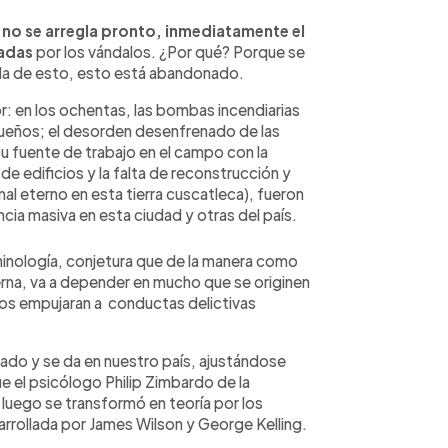
y no se arregla pronto, inmediatamente el
zadas
por los vándalos. ¿Por qué? Porque se
ida de esto, esto está abandonado.
r: en los ochentas, las bombas incendiarias
ueños; el desorden desenfrenado de las
u fuente de trabajo en el campo con la
e edificios y la falta de reconstrucción y
al eterno en esta tierra cuscatleca), fueron
ia masiva en esta ciudad y otras del país.
riminología, conjetura que de la manera como
terna, va a depender en mucho que se originen
los empujaran a conductas delictivas
dado y se da en nuestro país, ajustándose
ue el psicólogo Philip Zimbardo de la
 luego se transformó en teoría por los
arrollada por James Wilson y George Kelling.