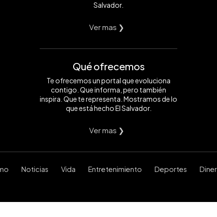
Salvador.
Ver mas ❯
Qué ofrecemos
Te ofrecemos un portal que evoluciona
contigo. Que informa, pero también
inspira. Que te representa. Mostramos de lo
que está hecho El Salvador.
Ver mas ❯
smo
Noticias
Vida
Entretenimiento
Deportes
Dine