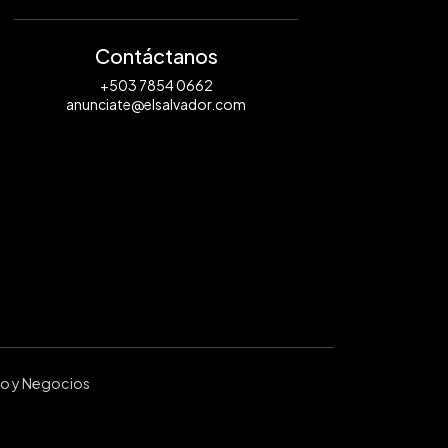
Contáctanos
+503 7854 0662
anunciate@elsalvador.com
ro y Negocios