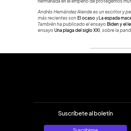
hermanada en el empeño de protegernos mutu
Andrés Hernández Alende es un escritor y pe
más recientes son
El ocaso
y
La espada mac
También ha publicado el ensayo
Biden y el 
ensayo
Una plaga del siglo XXI
,
sobre la pan
Suscríbete al boletín
Suscribirme