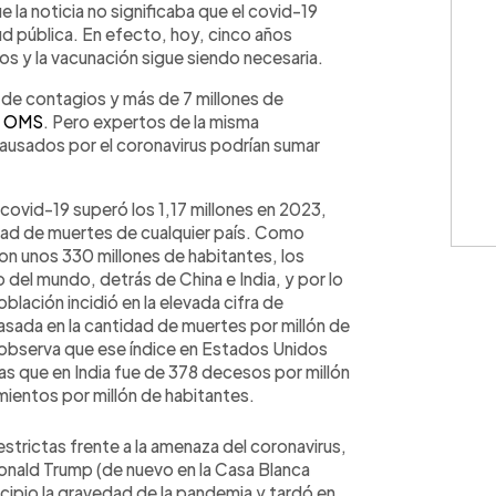
la noticia no significaba que el covid-19
ud pública. En efecto, hoy, cinco años
os y la vacunación sigue siendo necesaria.
de contagios y más de 7 millones de
a OMS
. Pero expertos de la misma
causados por el coronavirus podrían sumar
 covid-19 superó los 1,17 millones en 2023,
idad de muertes de cualquier país. Como
con unos 330 millones de habitantes, los
del mundo, detrás de China e India, y por lo
lación incidió en la elevada cifra de
sada en la cantidad de muertes por millón de
 observa que ese índice en Estados Unidos
as que en India fue de 378 decesos por millón
imientos por millón de habitantes.
strictas frente a la amenaza del coronavirus,
nald Trump (de nuevo en la Casa Blanca
cipio la gravedad de la pandemia y tardó en