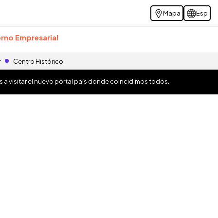
Mapa
Esp
rno Empresarial
r
Centro Histórico
os a visitar el nuevo portal país donde coincidimos todos.