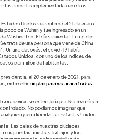
trictas como las implementadas en otros
n Estados Unidos se confirmó el 21 de enero
ía poco de Wuhan y fue ingresado en un
 de Washington. El día siguiente, Trump dijo
 Se trata de una persona que viene de China,
n”. Un año después, el covid-19 había
stados Unidos, con uno de los índices de
ecesos por millón de habitantes.
 presidencia, el 20 de enero de 2021, para
s, entre ellas
un plan para vacunar a todos
l coronavirus se extendería por Norteamérica
scontrolado. No podíamos imaginar que
cualquier guerra librada por Estados Unidos.
nte. Las calles de nuestras ciudades
n sus puertas; muchos trabajos y los
e manera remota, en las pantallas de