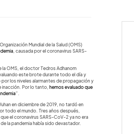
WhatsApp
Copiar link
 Organización Mundial de la Salud (OMS)
ndemia
, causada por el coronavirus SARS-
 de la OMS, el doctor Tedros Adhanom
luando este brote durante todo el día y
or los niveles alarmantes de propagación y
 inacción. Por lo tanto,
hemos evaluado que
andemia
”.
 Wuhan en diciembre de 2019, no tardó en
por todo el mundo. Tres años después,
 que el coronavirus SARS-CoV-2 ya no era
o de la pandemia había sido devastador.