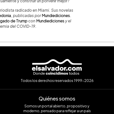
amente y construir un porvenir mejor?
riodista radicado en Miami. Sus novelas
edonia
, publicadas por
Mundiediciones
.
legado de Trump
con
Mundiediciones
y el
demia del COVID-19
.
Todos los derechos reservados 1999-2026
Quiénes somos
Somos un portal abierto, propositivo y
moderno, pensado para reflejar a un país