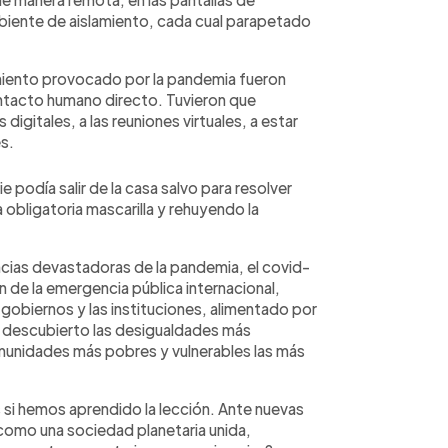
iente de aislamiento, cada cual parapetado
miento provocado por la pandemia fueron
ontacto humano directo. Tuvieron que
digitales, a las reuniones virtuales, a estar
s.
podía salir de la casa salvo para resolver
 obligatoria mascarilla y rehuyendo la
ias devastadoras de la pandemia, el covid-
in de la emergencia pública internacional,
 gobiernos y las instituciones, alimentado por
l descubierto las desigualdades más
munidades más pobres y vulnerables las más
i hemos aprendido la lección. Ante nuevas
omo una sociedad planetaria unida,