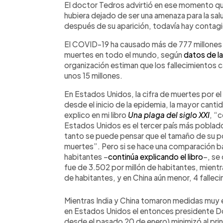
El doctor Tedros advirtió en ese momento que 
hubiera dejado de ser una amenaza para la sal
después de su aparición, todavía hay contagi
El COVID-19 ha causado más de 777 millones 
muertes en todo el mundo, según
datos de l
organización estiman que los fallecimientos 
unos 15 millones.
En Estados Unidos, la cifra de muertes por el
desde el inicio de la epidemia, la mayor cant
explico en mi libro
Una plaga del siglo XXI
, “
Estados Unidos es el tercer país más poblado 
tanto se puede pensar que el tamaño de su pob
muertes”. Pero si se hace una comparación ba
habitantes –
continúa explicando el libro
–, se
fue de 3.502 por millón de habitantes, mientr
de habitantes, y en China aún menor, 4 fallec
Mientras India y China tomaron medidas muy e
en Estados Unidos el entonces presidente Do
desde el pasado 20 de enero) minimizó al prin