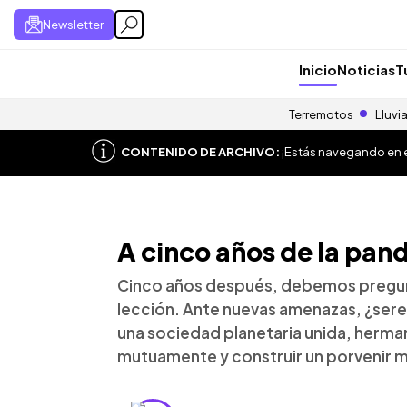
Newsletter
Inicio
Noticias
T
Terremotos
Lluvi
CONTENIDO DE ARCHIVO:
¡Estás navegando en el
A cinco años de la pan
Cinco años después, debemos pregun
lección. Ante nuevas amenazas, ¿se
una sociedad planetaria unida, herm
mutuamente y construir un porvenir 