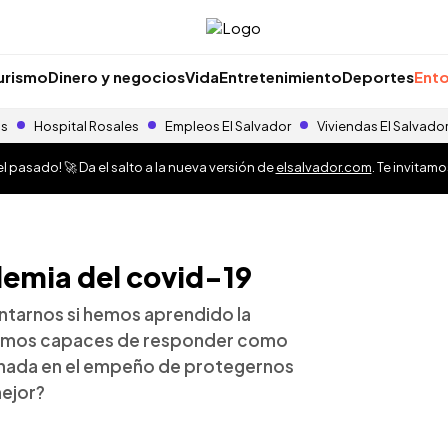
urismo
Dinero y negocios
Vida
Entretenimiento
Deportes
Ento
as
Hospital Rosales
Empleos El Salvador
Viviendas El Salvado
 pasado! 🚀 Da el salto a la nueva versión de
elsalvador.com
. Te invitam
demia del covid-19
tarnos si hemos aprendido la
remos capaces de responder como
anada en el empeño de protegernos
mejor?