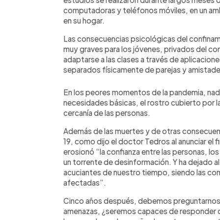
computadoras y teléfonos móviles, en un amb
en su hogar.
Las consecuencias psicológicas del confina
muy graves para los jóvenes, privados del c
adaptarse a las clases a través de aplicaciones 
separados físicamente de parejas y amistade
En los peores momentos de la pandemia, nadie 
necesidades básicas, el rostro cubierto por la
cercanía de las personas.
Además de las muertes y de otras consecuenc
19, como dijo el doctor Tedros al anunciar el f
erosionó “la confianza entre las personas, los
un torrente de desinformación. Y ha dejado a
acuciantes de nuestro tiempo, siendo las co
afectadas”.
Cinco años después, debemos preguntarnos s
amenazas, ¿seremos capaces de responder c