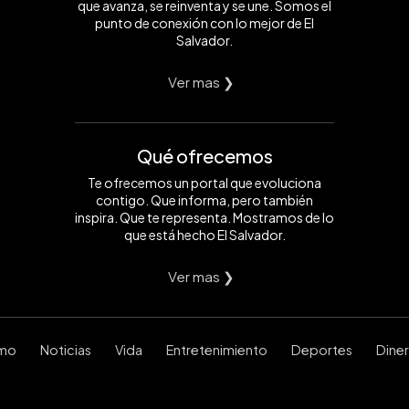
que avanza, se reinventa y se une. Somos el
punto de conexión con lo mejor de El
Salvador.
Ver mas ❯
Qué ofrecemos
Te ofrecemos un portal que evoluciona
contigo. Que informa, pero también
inspira. Que te representa. Mostramos de lo
que está hecho El Salvador.
Ver mas ❯
smo
Noticias
Vida
Entretenimiento
Deportes
Dine