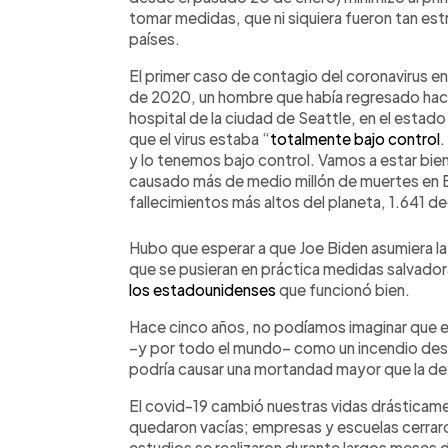
tomar medidas, que ni siquiera fueron tan es
países.
El primer caso de contagio del coronavirus e
de 2020, un hombre que había regresado hac
hospital de la ciudad de Seattle, en el estado
que el virus estaba “
totalmente bajo control
.
y lo tenemos bajo control. Vamos a estar bie
causado más de medio millón de muertes en E
fallecimientos más altos del planeta, 1.641 d
Hubo que esperar a que Joe Biden asumiera la
que se pusieran en práctica medidas salvadora
los estadounidenses
que funcionó bien.
Hace cinco años, no podíamos imaginar que e
–y por todo el mundo– como un incendio de
podría causar una mortandad mayor que la de 
El covid-19 cambió nuestras vidas drásticame
quedaron vacías; empresas y escuelas cerraro
estudios se realizaron durante largos meses d