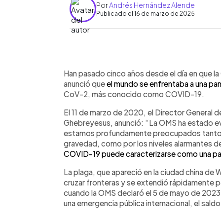
Por
Andrés Hernández Alende
Publicado el 16 de marzo de 2025
0:00
Facebook
Twitter
►
Escuchar artículo
Han pasado cinco años desde el día en que la
anunció que
el mundo se enfrentaba a una pa
CoV-2, más conocido como COVID-19.
El 11 de marzo de 2020, el Director General
Ghebreyesus, anunció: “La OMS ha estado eva
estamos profundamente preocupados tanto p
gravedad, como por los niveles alarmantes de
COVID-19 puede caracterizarse como una p
La plaga, que apareció en la ciudad china de
cruzar fronteras y se extendió rápidamente 
cuando la OMS declaró el 5 de mayo de 2023
una emergencia pública internacional, el sald