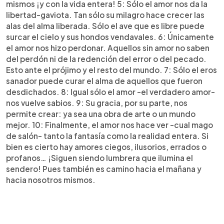
mismos ¡y con la vida entera! 5: Sólo el amor nos da la
libertad-gaviota. Tan sólo su milagro hace crecer las
alas del alma liberada. Sólo el ave que es libre puede
surcar el cielo y sus hondos vendavales. 6: Únicamente
el amor nos hizo perdonar. Aquellos sin amor no saben
del perdón ni de la redención del error o del pecado.
Esto ante el prójimo y el resto del mundo. 7: Sólo el eros
sanador puede curar el alma de aquellos que fueron
desdichados. 8: Igual sólo el amor -el verdadero amor-
nos vuelve sabios. 9: Su gracia, por su parte, nos
permite crear: ya sea una obra de arte o un mundo
mejor. 10: Finalmente, el amor nos hace ver -cual mago
de salón- tanto la fantasía como la realidad entera. Si
bien es cierto hay amores ciegos, ilusorios, errados o
profanos… ¡Siguen siendo lumbrera que ilumina el
sendero! Pues también es camino hacia el mañana y
hacia nosotros mismos.