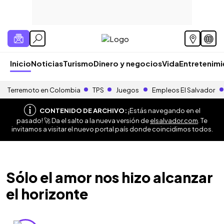
Inicio
Noticias
Turismo
Dinero y negocios
Vida
Entretenim
Terremoto en Colombia
TPS
Juegos
Empleos El Salvador
CONTENIDO DE ARCHIVO:
¡Estás navegando en el
pasado! 🚀 Da el salto a la nueva versión de
elsalvador.com
. Te
invitamos a visitar el nuevo portal país donde coincidimos todos.
Sólo el amor nos hizo alcanzar
el horizonte