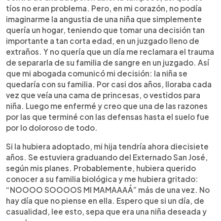
tíos no eran problema. Pero, en mi corazón, no podía
imaginarme la angustia de una niña que simplemente
quería un hogar, teniendo que tomar una decisión tan
importante a tan corta edad, en un juzgado lleno de
extraños. Y no quería que un día me reclamara el trauma
de separarla de su familia de sangre en un juzgado. Así
que mi abogada comunicó mi decisión: la niña se
quedaría con su familia. Por casi dos años, lloraba cada
vez que veía una cama de princesas, o vestidos para
niña. Luego me enfermé y creo que una de las razones
por las que terminé con las defensas hasta el suelo fue
por lo doloroso de todo.
Si la hubiera adoptado, mi hija tendría ahora diecisiete
años. Se estuviera graduando del Externado San José,
según mis planes. Probablemente, hubiera querido
conocer a su familia biológica y me hubiera gritado:
“NOOOO SOOOOS MI MAMAAAÁ” más de una vez. No
hay día que no piense en ella. Espero que si un día, de
casualidad, lee esto, sepa que era una niña deseada y