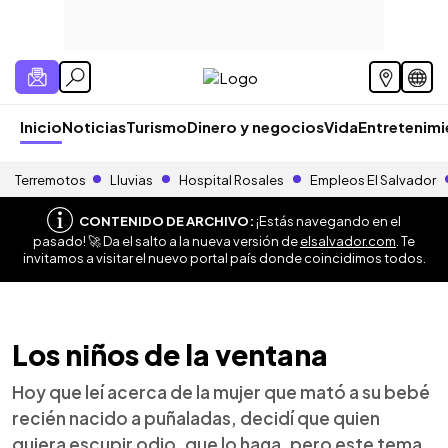
Inicio
Noticias
Turismo
Dinero y negocios
Vida
Entretenim
Terremotos
Lluvias
Hospital Rosales
Empleos El Salvador
CONTENIDO DE ARCHIVO:
¡Estás navegando en el
pasado! 🚀 Da el salto a la nueva versión de
elsalvador.com
. Te
invitamos a visitar el nuevo portal país donde coincidimos todos.
Los niños de la ventana
Hoy que leí acerca de la mujer que mató a su bebé
recién nacido a puñaladas, decidí que quien
quiera escupir odio, que lo haga, pero este tema