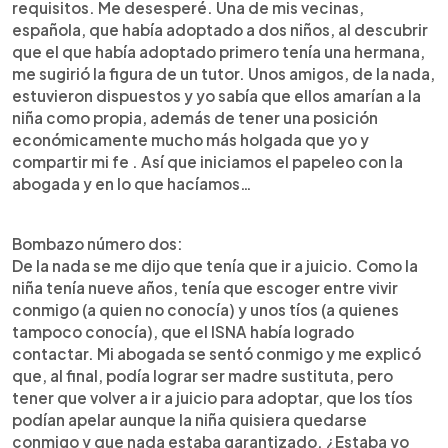
requisitos. Me desesperé. Una de mis vecinas,
española, que había adoptado a dos niños, al descubrir
que el que había adoptado primero tenía una hermana,
me sugirió la figura de un tutor. Unos amigos, de la nada,
estuvieron dispuestos y yo sabía que ellos amarían a la
niña como propia, además de tener una posición
económicamente mucho más holgada que yo y
compartir mi fe . Así que iniciamos el papeleo con la
abogada y en lo que hacíamos…
Bombazo número dos:
De la nada se me dijo que tenía que ir a juicio. Como la
niña tenía nueve años, tenía que escoger entre vivir
conmigo (a quien no conocía) y unos tíos (a quienes
tampoco conocía), que el ISNA había logrado
contactar. Mi abogada se sentó conmigo y me explicó
que, al final, podía lograr ser madre sustituta, pero
tener que volver a ir a juicio para adoptar, que los tíos
podían apelar aunque la niña quisiera quedarse
conmigo y que nada estaba garantizado. ¿Estaba yo