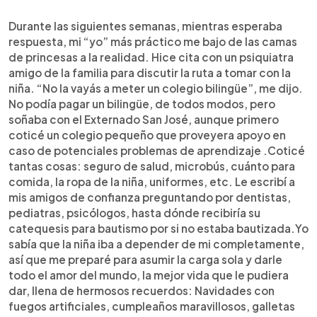
Durante las siguientes semanas, mientras esperaba
respuesta, mi “yo” más práctico me bajo de las camas
de princesas a la realidad. Hice cita con un psiquiatra
amigo de la familia para discutir la ruta a tomar con la
niña. “No la vayás a meter un colegio bilingüe”, me dijo.
No podía pagar un bilingüe, de todos modos, pero
soñaba con el Externado San José, aunque primero
coticé un colegio pequeño que proveyera apoyo en
caso de potenciales problemas de aprendizaje .Coticé
tantas cosas: seguro de salud, microbús, cuánto para
comida, la ropa de la niña, uniformes, etc. Le escribí a
mis amigos de confianza preguntando por dentistas,
pediatras, psicólogos, hasta dónde recibiría su
catequesis para bautismo por si no estaba bautizada.Yo
sabía que la niña iba a depender de mi completamente,
así que me preparé para asumir la carga sola y darle
todo el amor del mundo, la mejor vida que le pudiera
dar, llena de hermosos recuerdos: Navidades con
fuegos artificiales, cumpleaños maravillosos, galletas