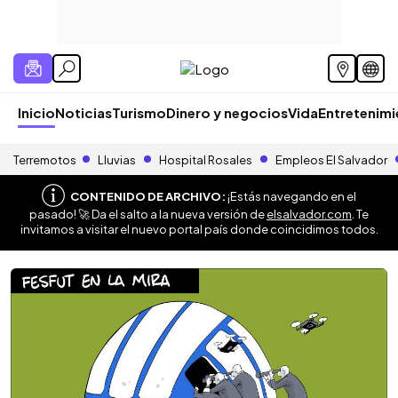
Inicio
Noticias
Turismo
Dinero y negocios
Vida
Entretenim
Terremotos
Lluvias
Hospital Rosales
Empleos El Salvador
CONTENIDO DE ARCHIVO:
¡Estás navegando en el
pasado! 🚀 Da el salto a la nueva versión de
elsalvador.com
. Te
invitamos a visitar el nuevo portal país donde coincidimos todos.