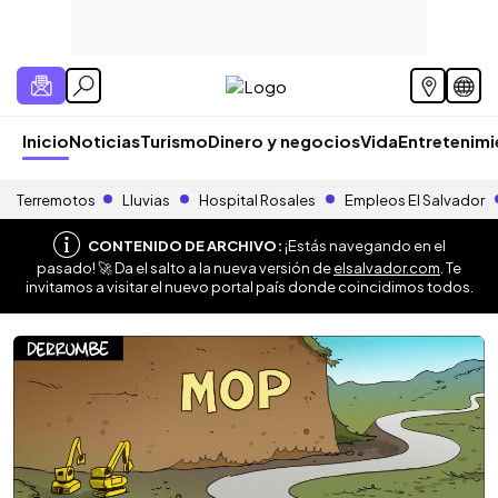
Inicio
Noticias
Turismo
Dinero y negocios
Vida
Entretenim
Terremotos
Lluvias
Hospital Rosales
Empleos El Salvador
CONTENIDO DE ARCHIVO:
¡Estás navegando en el
pasado! 🚀 Da el salto a la nueva versión de
elsalvador.com
. Te
invitamos a visitar el nuevo portal país donde coincidimos todos.