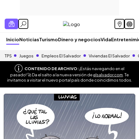
Inicio
Noticias
Turismo
Dinero y negocios
Vida
Entretenim
TPS
Juegos
Empleos El Salvador
Viviendas El Salvador
CONTENIDO DE ARCHIVO:
¡Estás navegando en el
pasado! 🚀 Da el salto a la nueva versión de
elsalvador.com
. Te
invitamos a visitar el nuevo portal país donde coincidimos todos.