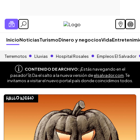
Inicio
Noticias
Turismo
Dinero y negocios
Vida
Entretenim
Terremotos
Lluvias
Hospital Rosales
Empleos El Salvador
CONTENIDO DE ARCHIVO:
¡Estás navegando en el
pasado! 🚀 Da el salto a la nueva versión de
elsalvador.com
. Te
invitamos a visitar el nuevo portal país donde coincidimos todos.