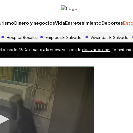
urismo
Dinero y negocios
Vida
Entretenimiento
Deportes
Ento
Hospital Rosales
Empleos El Salvador
Viviendas El Salvador
 pasado! 🚀 Da el salto a la nueva versión de
elsalvador.com
. Te invitam