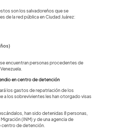
estos son los salvadoreños que se
s de la red pública en Ciudad Juárez:
años)
io se encuentran personas procedentes de
 Venezuela.
ncendio en centro de detención
rá los gastos de repatriación de los
e a los sobrevivientes les han otorgado visas
escándalos, han sido detenidas 8 personas,
 Migración (INM) y de una agencia de
e centro de detención.