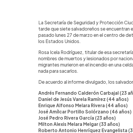
0:00
Facebook
Twitter
►
Escuchar artículo
La Secretaría de Seguridad y Protección Ciud
tarde que siete salvadoreños se encuentran en
pasado lunes 27 de marzo en el centro de det
los Estados Unidos.
Rosa Icela Rodríguez, titular de esa secretarí
nombres de muertos y lesionados por naciona
migrantes murieron en el incendio en una celd
nada para sacarlos.
De acuerdo al informe divulgado, los salvad
Andrés Fernando Calderón Carbajal (23 a
Daniel de Jesús Varela Ramírez (44 años)
Enrique Alfonso Melara Rivera (44 años)
José Amílcar Portillo Solórzano (46 años)
José Pedro Rivera García (23 años)
Milton Alexis Melara Melgar (33 años)
Roberto Antonio Henríquez Evangelista (