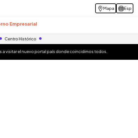
Mapa
Esp
rno Empresarial
Centro Histórico
os a visitar el nuevo portal país donde coincidimos todos.