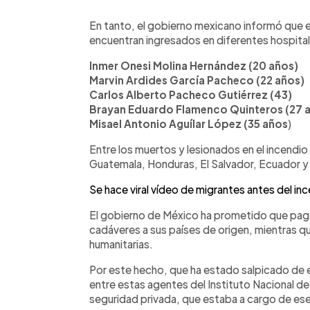
En tanto, el gobierno mexicano informó que 
encuentran ingresados en diferentes hospitale
Inmer Onesi Molina Hernández (20 años)
Marvin Ardides García Pacheco (22 años)
Carlos Alberto Pacheco Gutiérrez (43)
Brayan Eduardo Flamenco Quinteros (27 
Misael Antonio Aguílar López (35 años
)
Entre los muertos y lesionados en el incend
Guatemala, Honduras, El Salvador, Ecuador y
Se hace viral vídeo de migrantes antes del i
El gobierno de México ha prometido que paga
cadáveres a sus países de origen, mientras qu
humanitarias.
Por este hecho, que ha estado salpicado de 
entre estas agentes del Instituto Nacional de
seguridad privada, que estaba a cargo de es