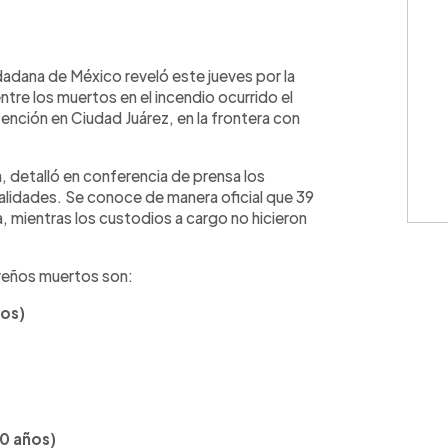
WhatsApp
Copiar link
adana de México reveló este jueves por la
tre los muertos en el incendio ocurrido el
ención en Ciudad Juárez, en la frontera con
a, detalló en conferencia de prensa los
lidades. Se conoce de manera oficial que 39
a, mientras los custodios a cargo no hicieron
oreños muertos son:
ños)
30 años)