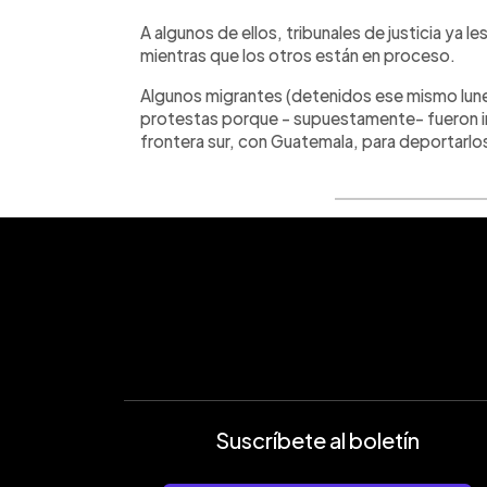
A algunos de ellos, tribunales de justicia ya 
mientras que los otros están en proceso.
Algunos migrantes (detenidos ese mismo lun
protestas porque - supuestamente- fueron in
frontera sur, con Guatemala, para deportarlo
Suscríbete al boletín