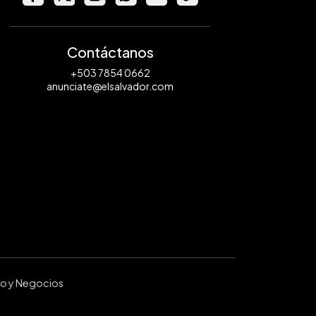
Contáctanos
+503 7854 0662
anunciate@elsalvador.com
ro y Negocios