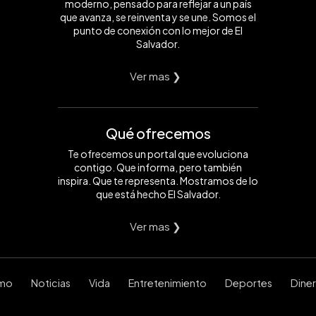
moderno, pensado para reflejar a un país
que avanza, se reinventa y se une. Somos el
punto de conexión con lo mejor de El
Salvador.
Ver mas ❯
Qué ofrecemos
Te ofrecemos un portal que evoluciona
contigo. Que informa, pero también
inspira. Que te representa. Mostramos de lo
que está hecho El Salvador.
Ver mas ❯
smo
Noticias
Vida
Entretenimiento
Deportes
Dine