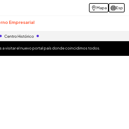
Mapa
Esp
rno Empresarial
Centro Histórico
os a visitar el nuevo portal país donde coincidimos todos.