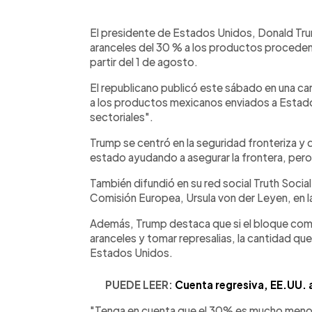
0:00
Facebook
Twitter
►
Escuchar artículo
El presidente de Estados Unidos, Donald Tr
aranceles del 30 % a los productos proceden
partir del 1 de agosto.
El republicano publicó este sábado en una c
a los productos mexicanos enviados a Estado
sectoriales".
Trump se centró en la seguridad fronteriza y 
estado ayudando a asegurar la frontera, pero
También difundió en su red social Truth Social l
Comisión Europea, Ursula von der Leyen, en la
Además, Trump destaca que si el bloque come
aranceles y tomar represalias, la cantidad que
Estados Unidos.
PUEDE LEER:
Cuenta regresiva, EE.UU. a
"Tenga en cuenta que el 30% es mucho menor d