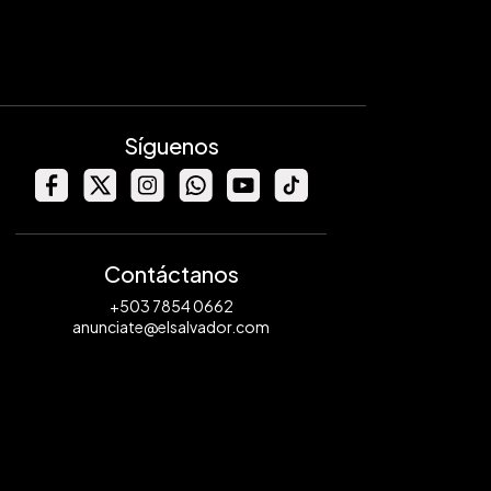
Síguenos
Contáctanos
+503 7854 0662
anunciate@elsalvador.com