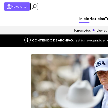
Newsletter
Inicio
Noticias
T
Terremotos
Lluvias
CONTENIDO DE ARCHIVO:
¡Estás navegando en el