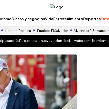
urismo
Dinero y negocios
Vida
Entretenimiento
Deportes
Ento
Hospital Rosales
Empleos El Salvador
Viviendas El Salvador
 pasado! 🚀 Da el salto a la nueva versión de
elsalvador.com
. Te invitam