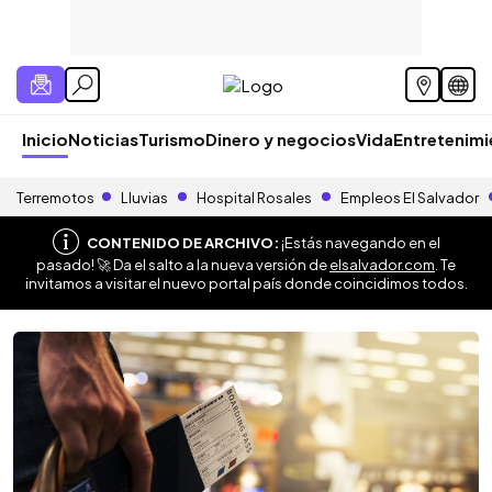
Inicio
Noticias
Turismo
Dinero y negocios
Vida
Entretenim
Terremotos
Lluvias
Hospital Rosales
Empleos El Salvador
CONTENIDO DE ARCHIVO:
¡Estás navegando en el
pasado! 🚀 Da el salto a la nueva versión de
elsalvador.com
. Te
invitamos a visitar el nuevo portal país donde coincidimos todos.