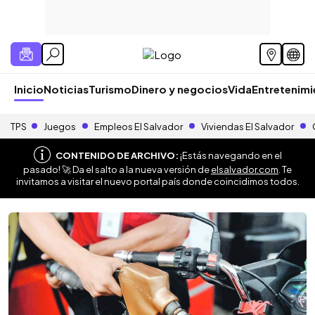
Inicio
Noticias
Turismo
Dinero y negocios
Vida
Entretenim
TPS
Juegos
Empleos El Salvador
Viviendas El Salvador
CONTENIDO DE ARCHIVO:
¡Estás navegando en el
pasado! 🚀 Da el salto a la nueva versión de
elsalvador.com
. Te
invitamos a visitar el nuevo portal país donde coincidimos todos.