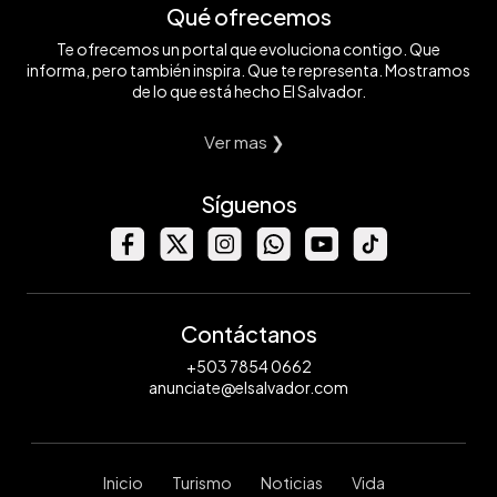
Qué ofrecemos
Te ofrecemos un portal que evoluciona contigo. Que
informa, pero también inspira. Que te representa. Mostramos
de lo que está hecho El Salvador.
Ver mas ❯
Síguenos
Contáctanos
+503 7854 0662
anunciate@elsalvador.com
Inicio
Turismo
Noticias
Vida