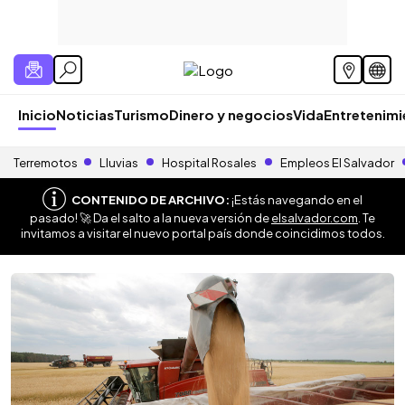
Inicio
Noticias
Turismo
Dinero y negocios
Vida
Entretenim
Terremotos
Lluvias
Hospital Rosales
Empleos El Salvador
CONTENIDO DE ARCHIVO:
¡Estás navegando en el
pasado! 🚀 Da el salto a la nueva versión de
elsalvador.com
. Te
invitamos a visitar el nuevo portal país donde coincidimos todos.