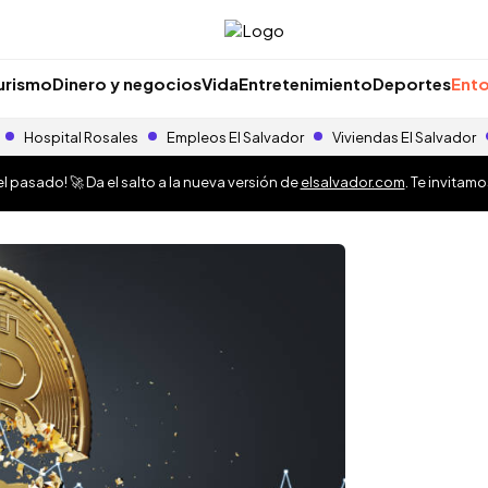
urismo
Dinero y negocios
Vida
Entretenimiento
Deportes
Ento
Hospital Rosales
Empleos El Salvador
Viviendas El Salvador
 pasado! 🚀 Da el salto a la nueva versión de
elsalvador.com
. Te invitam