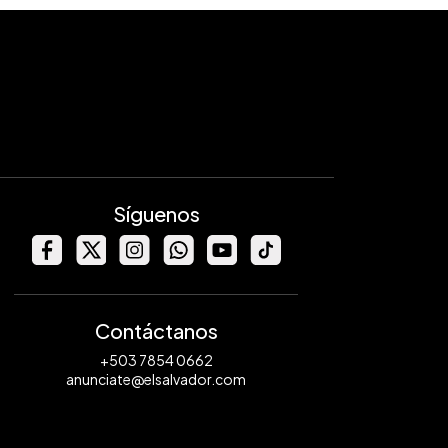
Síguenos
Contáctanos
+503 7854 0662
anunciate@elsalvador.com