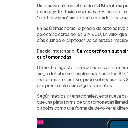
Facebook
Twitter
►
Escuchar artículo
Una nueva caída en el precio del
Bitcoin
ha p
peor registro tuvieron a mediados de julio, a
"criptoinvierno" aún no ha terminado para es
En las últimas horas, el precio de este activo
colocarse cerca de los $19,600, un valor que 
días cuando el criptoactivo se estaba "recu
Puede interesarle:
Salvadoreños siguen sin
criptomonedas
De hecho, agosto parecía haber sido un mes
luego de haberse desplomado hasta los $17,630
recuperarse e, incluso, pudo sobrepasar lo
ese precio solo duró algunos minutos.
Según medios internacionales, esta nueva caí
que una plataforma de criptomonedas llamada
bitcoins como una forma de devolver el dinero