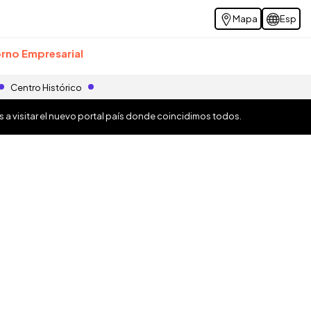
Mapa
Esp
rno Empresarial
Centro Histórico
os a visitar el nuevo portal país donde coincidimos todos.