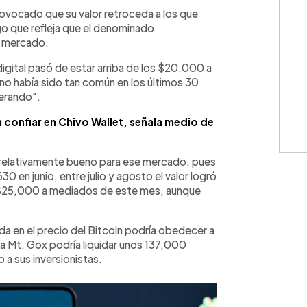
WhatsApp
Copiar link
rovocado que su valor retroceda a los que
lgo que refleja que el denominado
e mercado.
 digital pasó de estar arriba de los $20,000 a
no había sido tan común en los últimos 30
perando".
 confiar en Chivo Wallet, señala medio de
 relativamente bueno para ese mercado, pues
 en junio, entre julio y agosto el valor logró
s $25,000 a mediados de este mes, aunque
da en el precio del Bitcoin podría obedecer a
 Mt. Gox podría liquidar unos 137,000
 a sus inversionistas.