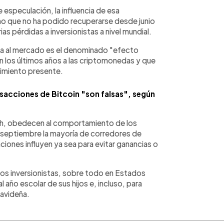
 especulación, la influencia de esa
smo que no ha podido recuperarse desde junio
as pérdidas a inversionistas a nivel mundial.
a al mercado es el denominado "efecto
los últimos años a las criptomonedas y que
dimiento presente.
nsacciones de Bitcoin "son falsas", según
ph, obedecen al comportamiento de los
n septiembre la mayoría de corredores de
iones influyen ya sea para evitar ganancias o
os inversionistas, sobre todo en Estados
l año escolar de sus hijos e, incluso, para
navideña.