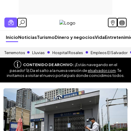
Inicio
Noticias
Turismo
Dinero y negocios
Vida
Entretenim
Terremotos
Lluvias
Hospital Rosales
Empleos El Salvador
CONTENIDO DE ARCHIVO:
¡Estás navegando en el
pasado! 🚀 Da el salto a la nueva versión de
elsalvador.com
. Te
invitamos a visitar el nuevo portal país donde coincidimos todos.