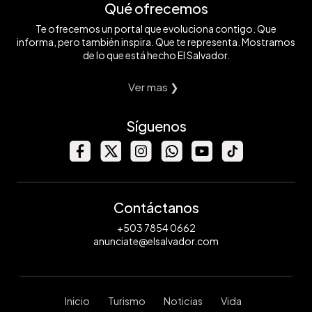
Qué ofrecemos
Te ofrecemos un portal que evoluciona contigo. Que
informa, pero también inspira. Que te representa. Mostramos
de lo que está hecho El Salvador.
Ver mas ❯
Síguenos
Contáctanos
+503 7854 0662
anunciate@elsalvador.com
Inicio
Turismo
Noticias
Vida