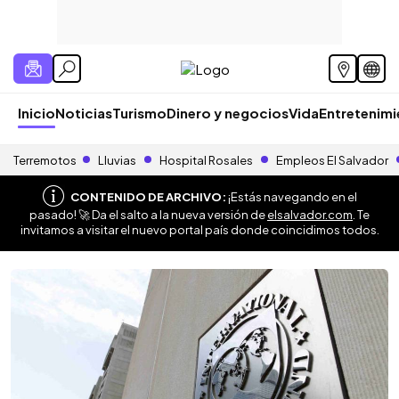
Inicio
Noticias
Turismo
Dinero y negocios
Vida
Entretenim
Terremotos
Lluvias
Hospital Rosales
Empleos El Salvador
CONTENIDO DE ARCHIVO:
¡Estás navegando en el
pasado! 🚀 Da el salto a la nueva versión de
elsalvador.com
. Te
invitamos a visitar el nuevo portal país donde coincidimos todos.