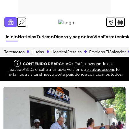
Inicio
Noticias
Turismo
Dinero y negocios
Vida
Entretenim
Terremotos
Lluvias
Hospital Rosales
Empleos El Salvador
CONTENIDO DE ARCHIVO:
¡Estás navegando en el
pasado! 🚀 Da el salto a la nueva versión de
elsalvador.com
. Te
invitamos a visitar el nuevo portal país donde coincidimos todos.