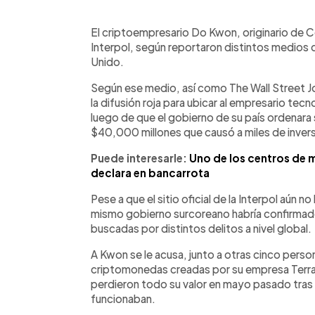
0:00
Facebook
Twitter
►
Escuchar artículo
El criptoempresario Do Kwon, originario de C
Interpol, según reportaron distintos medios 
Unido.
Según ese medio, así como The Wall Street Jou
la difusión roja para ubicar al empresario t
luego de que el gobierno de su país ordenara 
$40,000 millones que causó a miles de invers
Puede interesarle:
Uno de los centros de 
declara en bancarrota
Pese a que el sitio oficial de la Interpol aún 
mismo gobierno surcoreano habría confirmado 
buscadas por distintos delitos a nivel global.
A Kwon se le acusa, junto a otras cinco perso
criptomonedas creadas por su empresa Terraf
perdieron todo su valor en mayo pasado tras u
funcionaban.