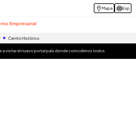
Mapa
Esp
rno Empresarial
r
Centro Histórico
os a visitar el nuevo portal país donde coincidimos todos.