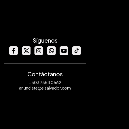
Síguenos
Contáctanos
+503 7854 0662
anunciate@elsalvador.com