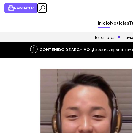
Newsletter
Inicio
Noticias
T
Terremotos
Lluvi
CONTENIDO DE ARCHIVO:
¡Estás navegando en el