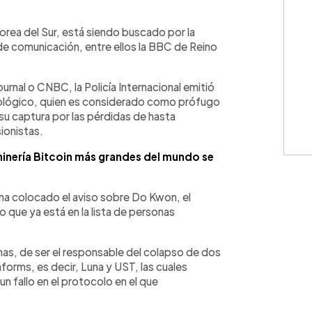
WhatsApp
Copiar link
orea del Sur, está siendo buscado por la
de comunicación, entre ellos la BBC de Reino
rnal o CNBC, la Policía Internacional emitió
ecnológico, quien es considerado como prófugo
su captura por las pérdidas de hasta
ionistas.
minería Bitcoin más grandes del mundo se
no ha colocado el aviso sobre Do Kwon, el
que ya está en la lista de personas
nas, de ser el responsable del colapso de dos
orms, es decir, Luna y UST, las cuales
n fallo en el protocolo en el que