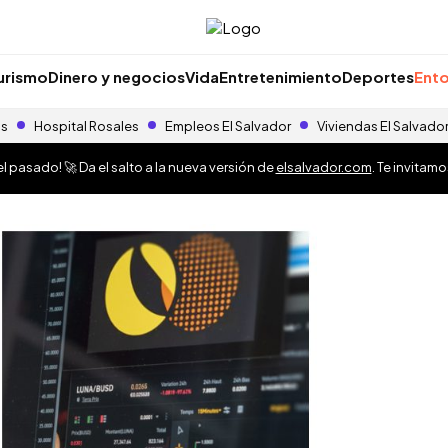
urismo
Dinero y negocios
Vida
Entretenimiento
Deportes
Ento
as
Hospital Rosales
Empleos El Salvador
Viviendas El Salvado
 pasado! 🚀 Da el salto a la nueva versión de
elsalvador.com
. Te invitam